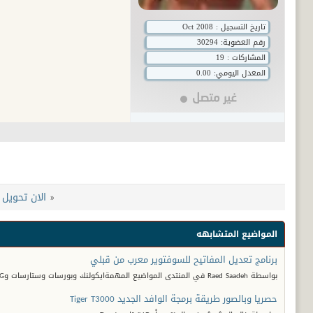
تاريخ التسجيل : Oct 2008
رقم العضوية:
30294
المشاركات : 19
المعدل اليومي: 0.00
«
الان تحويل ستار سات 1400dو
المواضيع المتشابهه
برنامج تعديل المفاتيح للسوفتوير معرب من قبلي
بواسطة Raed Saadeh في المنتدى المواضيع المهمةايكولنك وبورسات وستارسات وGجارد
حصريا وبالصور طريقة برمجة الوافد الجديد Tiger T3000