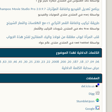
بواسطة خالد العشوش في المنتدى أجهزة تايجر نوع T
برنامج تعديل الفيديو واضافة المؤثرات Ashampoo Movie Studio Pro 2.0.9.7
بواسطة marj في المنتدى منتدى الصوتيات والفيديو
طريقة تركيب واضافة القمر التركي c1 مع الهلاسات واقمار الشيرنج
بواسطة abu firas في المنتدى شروحات التركيب والأقمار
قلب المرأة ابواب مغلقة من فولاذ واليك المفاتيح لفتح هذة الابواب
بواسطة raed haddad في المنتدى منتدى عالم حواء
الكلمات الدلالية لهذا الموضوع
6
,
63
,
50
,
46
,
45
,
30
,
25
,
230
,
23
,
22
,
2008
,
200
,
20
,
187
,
18
,
17
,
09
,
06
عرض سحابة الكلمة الدلالية
المفضلات
del.icio.us
Digg
StumbleUpon
Google