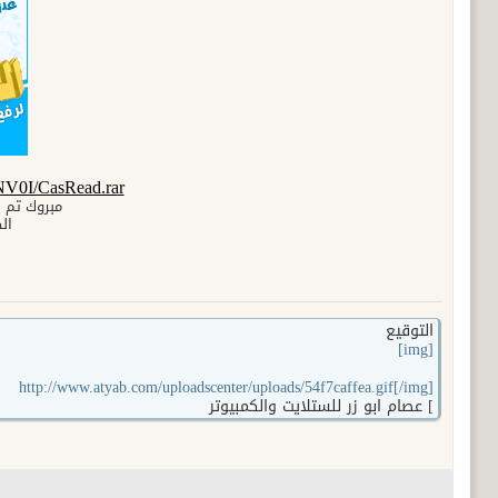
NV0I/CasRead.rar
مبروك تم 
الط
التوقيع
[img]
http://www.atyab.com/uploadscenter/uploads/54f7caffea.gif[/img]
] عصام ابو زر للستلايت والكمبيوتر