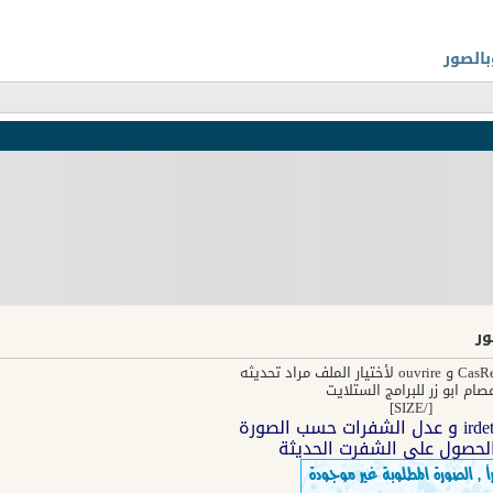
صام ابو زر للبرامج الستلايت
[/SIZE]
لحصول على الشفرت الحديثة