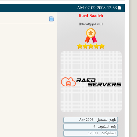
07-09-2008
12:53 AM
Raed Saadeh
[[root@jo1sat#]]
تاريخ التسجيل : Apr 2006
رقم العضوية:
4
المشاركات : 17,021