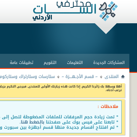
المشاركات الجديدة
التعليمات
التقويم
تطبيقات عامة
المنتدى
~ قسم الأجــهــــزة ~
ستارسات وستارتراك وستاركوم 
أهلا وسهلا بك زائرنا الكريم، إذا كانت هذه زيارتك الأولى للمنتدى، فيرجى التكرم بزيار
ترغب أدناه.
ملاحظات :
* تمت زيادة حجم المرفقات للملفات المضغوطة لتصل إلى 15 ميجا
* تابعنا على فيس بوك على صفحتنا
بالضغط هنا.
* تم افتتاح أقسام جديدة منها قسم أجهزة بين سبورت وق