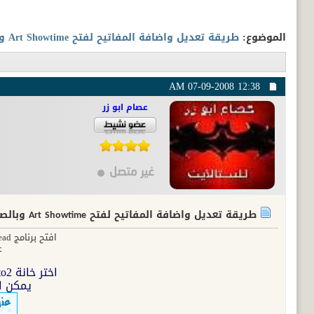
الموضوع:
طريقة تعديل واضافة المفاتيح لفتح Art Showtime وبالصور
07-09-2008
12:38 AM
عصام ابو زر
طريقة تعديل واضافة المفاتيح لفتح Art Showtime وبالصور
افتح برنامج CasRead و ouvrire لأختيار الملف مراد تحديثه
ع
اختر خانة irdeto2 و عدل الشفرات حسب الصورة
يمكن ا