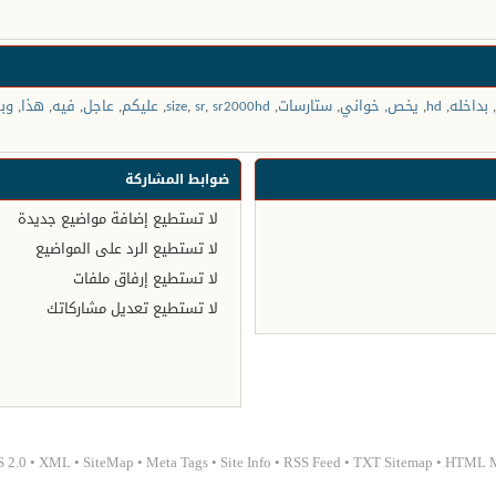
,
بداخله
,
hd
,
يخص
,
خواني
,
ستارسات
,
sr2000hd
,
sr
,
size
,
عليكم
,
عاجل
,
فيه
,
هذا
,
وبر
ضوابط المشاركة
لا تستطيع
إضافة مواضيع جديدة
لا تستطيع
الرد على المواضيع
لا تستطيع
إرفاق ملفات
لا تستطيع
تعديل مشاركاتك
 2.0
•
XML
•
SiteMap
•
Meta Tags
•
Site Info
•
RSS Feed
•
TXT Sitemap
•
HTML 