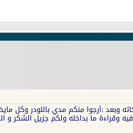
اته وبعد :أرجوا منكم مدي باللودر وكل ما
فيه وقراءة ما بداخله ولكم جزيل الشكر و ال