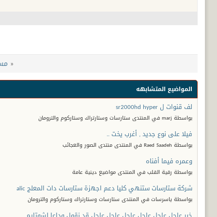
«
مساعد
المواضيع المتشابهه
لف قنوات ل sr2000hd hyper
بواسطة marj في المنتدى ستارسات وستارتراك وستاركوم والترومان
فيلا على نوع جديد , أغرب يخت ..
بواسطة Raed Saadeh في المنتدى منتدى الصور والعجائب
وعمره فيما أفناه
بواسطة رقية القلب في المنتدى مواضيع دينية عامة
شركة ستارسات ستنهي كليا دعم اجهزة ستارسات دات المعلج alic
بواسطة ياسرسات في المنتدى ستارسات وستارتراك وستاركوم والترومان
خبر عاجل عاجل عاجل عاجل عاجل عاجل قد نقول وداعا لشوتايم