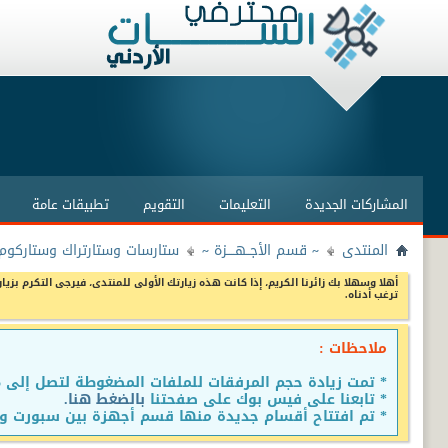
المشاركات الجديدة
التعليمات
التقويم
تطبيقات عامة
المنتدى
~ قسم الأجــهــــزة ~
ستارسات وستارتراك وستاركوم 
أهلا وسهلا بك زائرنا الكريم، إذا كانت هذه زيارتك الأولى للمنتدى، فيرجى التكرم بزيار
ترغب أدناه.
ملاحظات :
* تمت زيادة حجم المرفقات للملفات المضغوطة لتصل إلى 15 ميجا
* تابعنا على فيس بوك على صفحتنا
بالضغط هنا.
* تم افتتاح أقسام جديدة منها قسم أجهزة بين سبورت وق