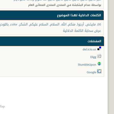
بواسطة صدام البشابشة في المنتدى المنتدى الفضائى العام
الكلمات الدلالية لهذا الموضوع
00
,
مايخص
,
أرجوا
,
منكم
,
الله
,
السلام
,
السلام عليكم
,
الشكر
,
color
,
باللودر
عرض سحابة الكلمة الدلالية
المفضلات
del.icio.us
Digg
StumbleUpon
Google
Map