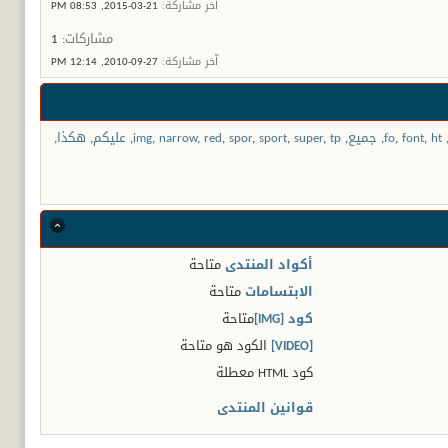
آخر مشاركة:
21-03-2015,
08:53 PM
مشاركات:
1
آخر مشاركة:
27-09-2010,
12:14 PM
ht
,
font
,
fo
,
جميع
,
tp
,
super
,
sport
,
spor
,
red
,
narrow
,
img
,
عليكم
,
هكذا
,
أكواد المنتدى
متاحة
الابتسامات
متاحة
كود [IMG]
متاحة
[VIDEO]
الكود هو
متاحة
كود HTML
معطلة
قوانين المنتدى