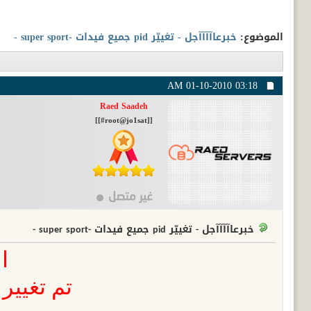
الموضوع:
خبرعاآآآآجل - تغييّر pid جميع فيدات -super sport -
01-10-2010
03:18 AM
Raed Saadeh
[[root@jo1sat#]]
خبرعاآآآآجل - تغييّر pid جميع فيدات -super sport -
ا
تم تغيير 