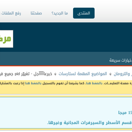
المنتدى
ما الجديد؟
صفحتنا
رفع الملفات 
خيارات سريعة
والترومان
المواضيع المهمة لستارسات
خبرعاآآآآجل - تغييّر pid جميع فيدات -super sport -
ة صفحة التعليمـــات،
بالضغط هنا
. كما يشرفنا أن تقوم بالتسجيل
بالضغط هنا
إذا رغبت بالمشارك
سم الأسطر والسيرفرات المجانية وغيرها.