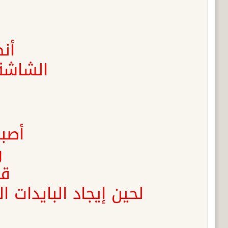
أن
الشاشة
أصبح
و
قن
لحين إيجاد البايدات