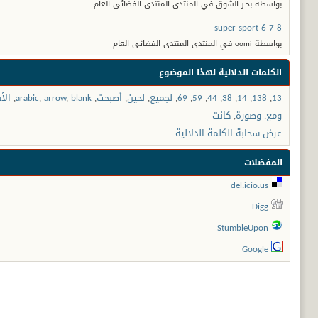
بواسطة بحـر الشوق في المنتدى المنتدى الفضائى العام
super sport 6 7 8
بواسطة oomi في المنتدى المنتدى الفضائى العام
الكلمات الدلالية لهذا الموضوع
13
,
138
,
14
,
38
,
44
,
59
,
69
,
لجميع
,
لحين
,
أصبحت
,
blank
,
arrow
,
arabic
,
الأ
ومع
,
وصورة
,
كانت
عرض سحابة الكلمة الدلالية
المفضلات
del.icio.us
Digg
StumbleUpon
Google