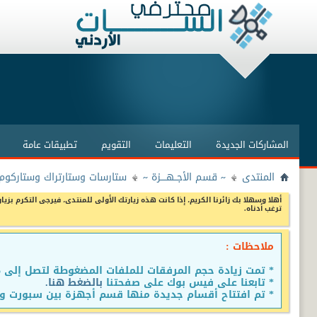
المشاركات الجديدة
التعليمات
التقويم
تطبيقات عامة
المنتدى
~ قسم الأجــهــــزة ~
ستارسات وستارتراك وستاركوم 
أهلا وسهلا بك زائرنا الكريم، إذا كانت هذه زيارتك الأولى للمنتدى، فيرجى التكرم بزيار
ترغب أدناه.
ملاحظات :
* تمت زيادة حجم المرفقات للملفات المضغوطة لتصل إلى 15 ميجا
* تابعنا على فيس بوك على صفحتنا
بالضغط هنا.
* تم افتتاح أقسام جديدة منها قسم أجهزة بين سبورت وق