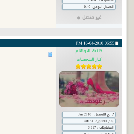
المشاركات : 2,460
المعدل اليومي: 0.40
16-04-2010
06:55 PM
كاتبة الاوهام
كبار الشخصيات
تاريخ التسجيل : Jan 2010
رقم العضوية:
50134
المشاركات : 3,317