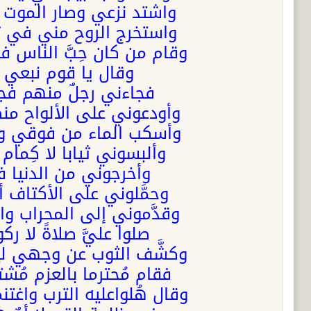
واشتد نزعي وصار الموت يج
واستخرج الروح مني في تغ
وقام من كان حِبَّ الناس في
وقال يا قوم نبعي غاس
فجاءني رجلٌ منهم فجرّ
وأودعوني على الألواح منط
وأسكب الماء من فوقي وغسَّ
وألبسوني ثيابا لا كِمام
وأخرجوني من الدنيا فو
وحمَّلوني على الأكتاف أ
وقدَّموني إلى المحراب وا
صلوا عليَّ صلاةً لا ر
وكشَّف الثوب عن وجهي لين
فقام مُحترما بالعزم مُش
وقال هُلواعليه الترب واغتن