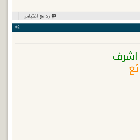
رد مع اقتباس
#2
 اشرف
ئع