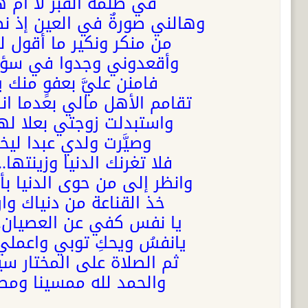
في ظلمة القبر لا أمٌ هن
وهالني صورةٌ في العين إذ ن
من منكر ونكير ما أقول ل
وأقعدوني وجدوا في سؤاله
فامنن عليَّ بعفوٍ منك ي
تقامم الأهل مالي بعدما ان
واستبدلت زوجتي بعلا لها
وصيَّرت ولدي عبدا ليخ
فلا تغرنك الدنيا وزينتها
وانظر إلى من حوى الدنيا بأ
خذ القناعة من دنياك وارض
يا نفس كفي عن العصيان..
يانفسُ ويحكِ توبي واعملي 
ثم الصلاة على المختار سي
والحمد لله ممسينا ومصبح