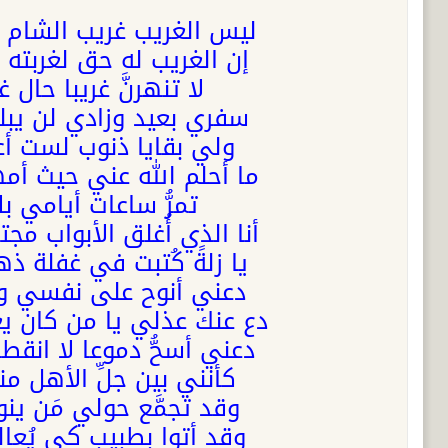
ليس الغريب غريب الشام وا
إن الغريب له حق لغربته 
لا تنهرنَّ غريبا حال 
سفري بعيد وزادي لن يبل
ولي بقايا ذنوب لست أعل
ما أحلم الله عني حيث أم
تمرُّ ساعات أيامي بلا 
أنا الذي أُغلق الأبواب مج
يا زلةً كُتبت في غفلة ذه
دعني أنوح على نفسي وأند
دع عنك عذلي يا من كان يع
دعني أسحُّ دموعا لا انقط
كأنني بين جلِّ الأهل من
وقد تجمَّع حولي مَن ينو
وقد أتوا بطبيب كي يُعال