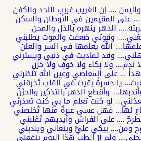
ليمن .... إن الغريب غريب اللحد والكفن
.... على المقيمين في الأوطان والسكن
غربته..... الدهر ينهره بالذل والمحن.
غني..... وقوتي ضعفت والموت يطلبني
مها.... الله يعلمها في السر والعلن
هلني.... وقد تماديت في ذنبي ويسترني
ندم.... ولا بكاء ولا خوفٍ ولا حَزَنِ
تهداً ... على المعاصي وعين الله تنظرني
بت... يا حسرةً بقيت في القلب تُحرقني
بها.... وأقطع الدهر بالتذكير والحزَنِ
ذلني... لو كنت تعلم ما بي كنت تعذرني
اع لها... فهل عسى عبرةٌ منها تُخلصني
طرحٌ .... على الفراش وأيديهم تُقلبني
ح ومن.... يبكي عليَّ وينعاني ويندبني
جني.... ولم أرَ الطب هذا اليوم ينفعني