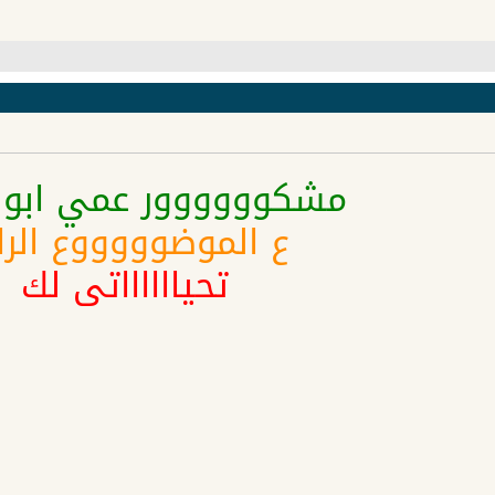
مشكوووووور عمي ابو
ع الموضوووووع الرا
تحيااااااتي لك