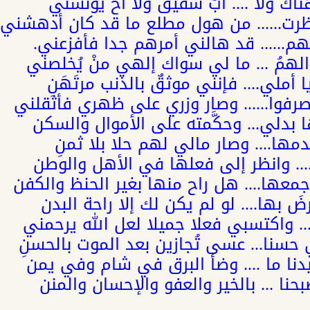
اك ولا .... أبٌ شفيق ولا أخٌ يُؤنسني
ظرت...... من هول مطلع ما قد كان أدهشني
هم...... قد هالني أمرهم جدا فأفزعني.
مُ ... ما لي سواك إلهي منْ يُخلصني
ا أملي.... فإنني موثقٌ بالذنب مرتَهَنِ
صرفوا...... وصار وزري على ظهري فأثقلني
 بدلي... وحكَّمته على الأموال والسكن
دمها.... وصار مالي لهم حلا بلا ثمنِ
..... وانظر إلى فعلها في الأهل والوطن
جمعها.... هل راح منها بغير الحنظ والكفن
َ بها.... لو لم يكن لك إلا راحة البدن
. واكتسبي فعلا جميلا لعل الله يرحمني
حسنا... عسى تُجازين بعد الموت بالحسنِ
دنا ما .... وضأ البرق في شام وفي يمن
نا ... بالخير والعفو والإحسان والمنن