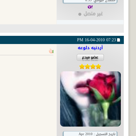
المعدل اليومي: 0.55
16-04-2010
07:23 PM
أردنيه دلوعه
تاريخ التسجيل : Apr 2010