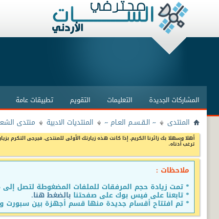
المشاركات الجديدة
التعليمات
التقويم
تطبيقات عامة
المنتدى
~ الـقـسـم العـام ~
المنتديات الادبية
منتدى الشعر
أهلا وسهلا بك زائرنا الكريم، إذا كانت هذه زيارتك الأولى للمنتدى، فيرجى التكرم بزيار
ترغب أدناه.
ملاحظات :
* تمت زيادة حجم المرفقات للملفات المضغوطة لتصل إلى 15 ميجا
* تابعنا على فيس بوك على صفحتنا
بالضغط هنا.
* تم افتتاح أقسام جديدة منها قسم أجهزة بين سبورت وق