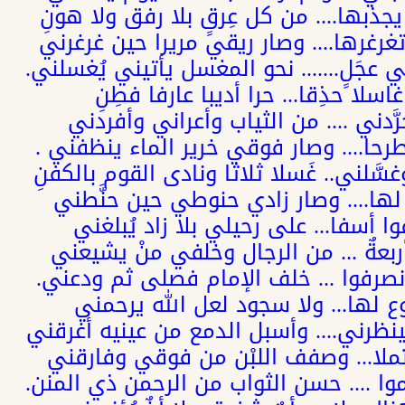
ذبها.... من كل عِرقٍ بلا رفق ولا هونِ
رغرها.... وصار ريقي مريرا حين غرغرني
 عجَلٍ....... نحو المغسل يأتيني يُغسلني.
لا حذِقا... حرا أديبا عارفا فطِنِ
َدني .... من الثياب وأعراني وأفردني
رحا.... وصار فوقي خرير الماء ينظفني .
لني.. غَسلا ثلاثا ونادى القوم بالكفنِ
 لها.... وصار زادي حنوطي حين حنَّطني
ا أسفا... على رحيلي بلا زاد يُبلغني
ربعةٌ ... من الرجال وخلفي منْ يشيعني
نصرفوا ... خلف الإمام فصلى ثم ودعني.
كوع لها... ولا سجود لعل الله يرحمني
ظرني.... وأسبل الدمع من عينيه أغرقني
تملا... وصفف اللبْن من فوقي وفارقني
موا .... حسن الثواب من الرحمن ذي المنن.