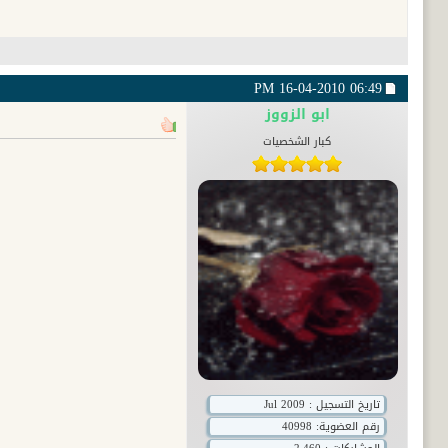
16-04-2010
06:49 PM
ابو الزووز
كبار الشخصيات
تاريخ التسجيل : Jul 2009
رقم العضوية:
40998