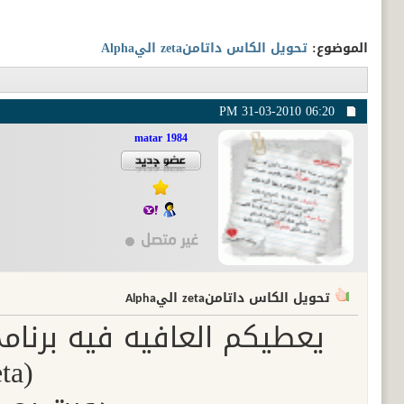
الموضوع:
تحويل الكاس داتامنzeta اليAlpha
31-03-2010
06:20 PM
matar 1984
تحويل الكاس داتامنzeta اليAlpha
يعطيكم العافيه فيه برنامج
(zeta)الي(Alpha)