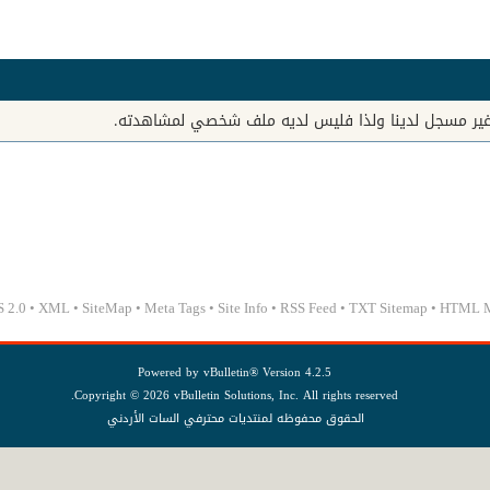
غير مسجل لدينا ولذا فليس لديه ملف شخصي لمشاهدته.
 2.0
•
XML
•
SiteMap
•
Meta Tags
•
Site Info
•
RSS Feed
•
TXT Sitemap
•
HTML 
Powered by
vBulletin®
Version 4.2.5
Copyright © 2026 vBulletin Solutions, Inc. All rights reserved.
الحقوق محفوظه لمنتديات محترفي السات الأردني