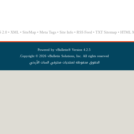
 2.0
•
XML
•
SiteMap
•
Meta Tags
•
Site Info
•
RSS Feed
•
TXT Sitemap
•
HTML 
Powered by
vBulletin®
Version 4.2.5
Copyright © 2026 vBulletin Solutions, Inc. All rights reserved.
الحقوق محفوظه لمنتديات محترفي السات الأردني