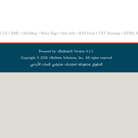
 2.0
•
XML
•
SiteMap
•
Meta Tags
•
Site Info
•
RSS Feed
•
TXT Sitemap
•
HTML 
Powered by
vBulletin®
Version 4.2.5
Copyright © 2026 vBulletin Solutions, Inc. All rights reserved.
الحقوق محفوظه لمنتديات محترفي السات الأردني