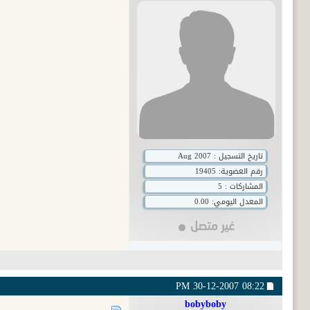
تاريخ التسجيل : Aug 2007
رقم العضوية:
19405
المشاركات : 5
المعدل اليومي: 0.00
30-12-2007
08:22 PM
bobyboby