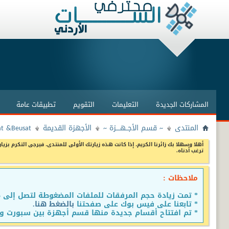
المشاركات الجديدة
التعليمات
التقويم
تطبيقات عامة
المنتدى
~ قسم الأجــهــــزة ~
الأجهزة القديمة
at &Beusat
أهلا وسهلا بك زائرنا الكريم، إذا كانت هذه زيارتك الأولى للمنتدى، فيرجى التكرم بزيار
ترغب أدناه.
ملاحظات :
* تمت زيادة حجم المرفقات للملفات المضغوطة لتصل إلى 15 ميجا
* تابعنا على فيس بوك على صفحتنا
بالضغط هنا.
* تم افتتاح أقسام جديدة منها قسم أجهزة بين سبورت وق