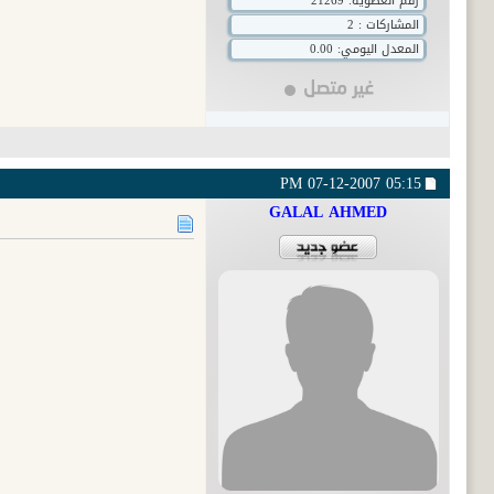
رقم العضوية:
21269
المشاركات : 2
المعدل اليومي: 0.00
07-12-2007
05:15 PM
GALAL AHMED