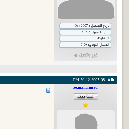
تاريخ التسجيل : Dec 2007
رقم العضوية:
22392
المشاركات : 5
المعدل اليومي: 0.00
20-12-2007
08:10 PM
zeanaliahmad