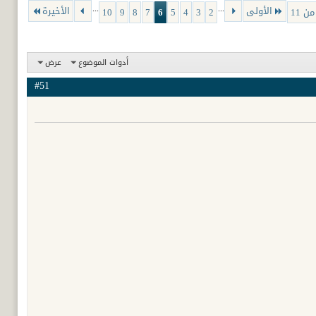
...
...
الأولى
الأخيرة
10
9
8
7
6
5
4
3
2
أدوات الموضوع
عرض
#51