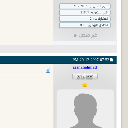
تاريخ التسجيل : Nov 2007
رقم العضوية:
21867
المشاركات : 2
المعدل اليومي: 0.00
20-12-2007
07:52 PM
zeanaliahmad