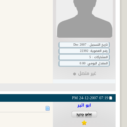
تاريخ التسجيل : Dec 2007
رقم العضوية:
22392
المشاركات : 5
المعدل اليومي: 0.00
24-12-2007
07:19 PM
ابو اثير