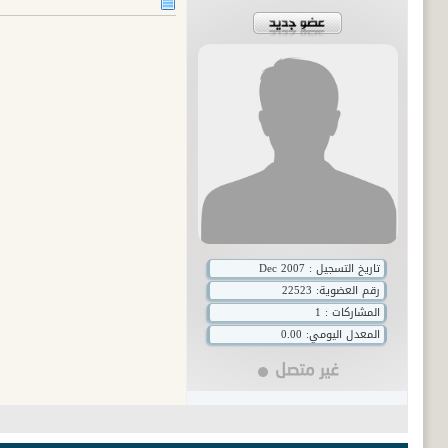
تاريخ التسجيل : Dec 2007
رقم العضوية:
22523
المشاركات : 1
المعدل اليومي: 0.00