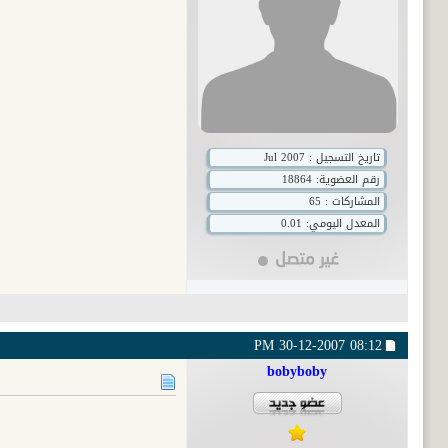
تاريخ التسجيل : Jul 2007
رقم العضوية:
18864
المشاركات : 65
المعدل اليومي: 0.01
30-12-2007
08:12 PM
bobyboby