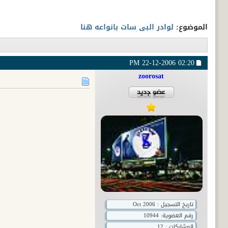
الموضوع:
لوادر البى سات بانواعه هنا
22-12-2006
02:20 PM
zoorosat
تاريخ التسجيل : Oct 2006
رقم العضوية:
10944
المشاركات : 12