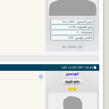
تاريخ التسجيل : Nov 2006
رقم العضوية:
12764
المشاركات : 3
المعدل اليومي: 0.00
14-09-2007
04:44 AM
ابوحسن