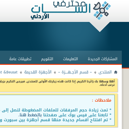
المشاركات الجديدة
التعليمات
التقويم
تطبيقات عامة
المنتدى
~ قسم الأجــهــــزة ~
الأجهزة القديمة
at &Beusat
أهلا وسهلا بك زائرنا الكريم، إذا كانت هذه زيارتك الأولى للمنتدى، فيرجى التكرم بزيار
ترغب أدناه.
ملاحظات :
* تمت زيادة حجم المرفقات للملفات المضغوطة لتصل إلى 15 ميجا
* تابعنا على فيس بوك على صفحتنا
بالضغط هنا.
* تم افتتاح أقسام جديدة منها قسم أجهزة بين سبورت وق