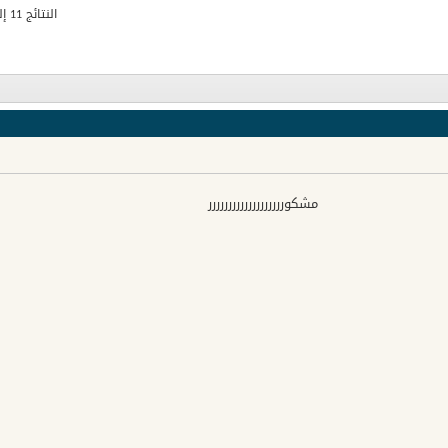
النتائج 11 إلى 20 من 26
مشكوررررررررررررررررررر