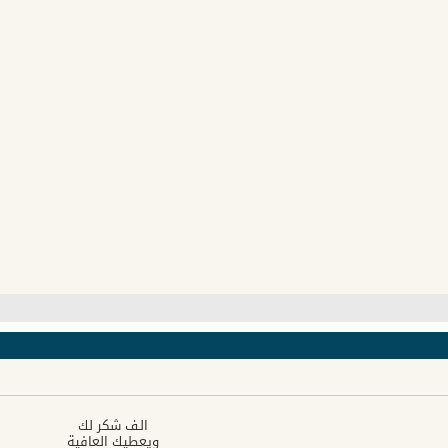
الـف شكر لك
ويعطيك العافية