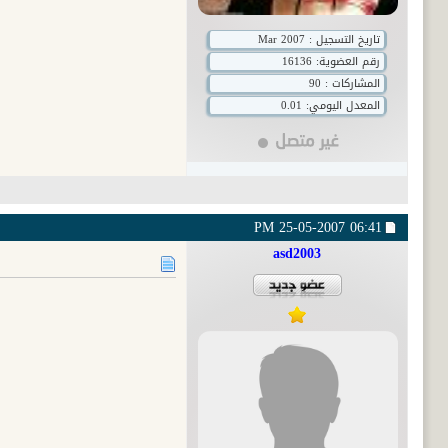
تاريخ التسجيل : Mar 2007
رقم العضوية:
16136
المشاركات : 90
المعدل اليومي: 0.01
25-05-2007
06:41 PM
asd2003