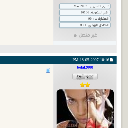
تاريخ التسجيل : Mar 2007
رقم العضوية:
16136
المشاركات : 90
المعدل اليومي: 0.01
18-05-2007
10:16 PM
belal2008