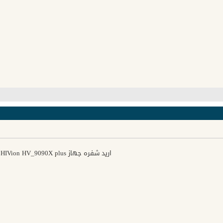
اريد شفره جهاز HIVion HV_9090X plus