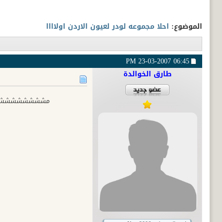
الموضوع:
احلا مجموعه لودر لعيون الاردن اولاااا
23-03-2007
06:45 PM
طارق الخوالدة
مششششششششششششش