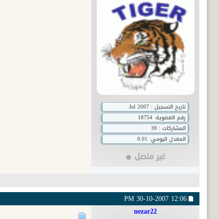
تاريخ التسجيل : Jul 2007
رقم العضوية:
18754
المشاركات : 39
المعدل اليومي: 0.01
30-10-2007
12:06 PM
nezar22