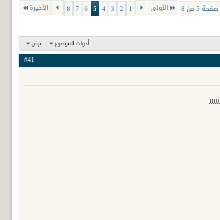
الأولى
الأخيرة
صفحة 5 من 8
1
2
3
4
5
6
7
8
أدوات الموضوع
عرض
#41
ررر