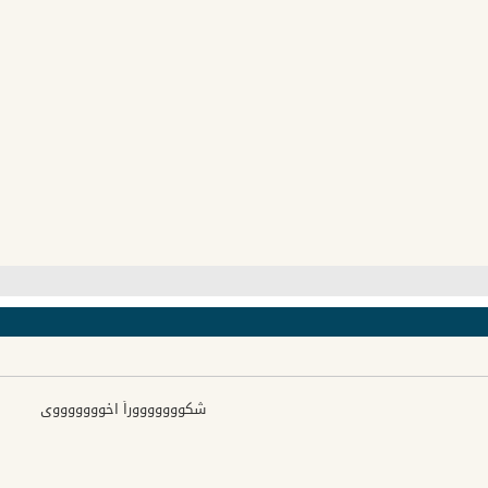
شكوووووووراً اخوووووووي