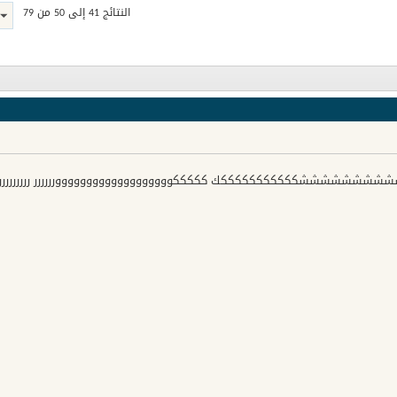
النتائج 41 إلى 50 من 79
ششششكككككككككككك كككككووووووووووووووووووورررررر ررررررررررر