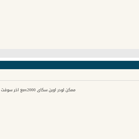
ممكن لودر اوبن سكاي x2000مع اخر سوفت وير