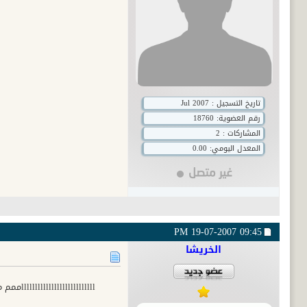
تاريخ التسجيل : Jul 2007
رقم العضوية:
18760
المشاركات : 2
المعدل اليومي: 0.00
19-07-2007
09:45 PM
الخريشا
lllllllllllllllllllllllllllممم مممممممممممممممممممممممششششششش ششششششششششششكككككككككككككككككك كووووووووووووووووووووررررررررر رررررررررررررر