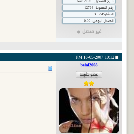
تاريخ التسجيل : Nov 2006
رقم العضوية:
12764
المشاركات : 3
المعدل اليومي: 0.00
18-05-2007
10:12 PM
belal2008