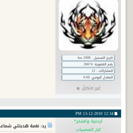
تاريخ التسجيل : Jun 2008
رقم العضوية:
26674
المشاركات : 12
المعدل اليومي: 0.00
13-12-2010
12:34 PM
اردنية وافتخر*
رد: نغمة هدبتلي شماغي
كبار الشخصيات