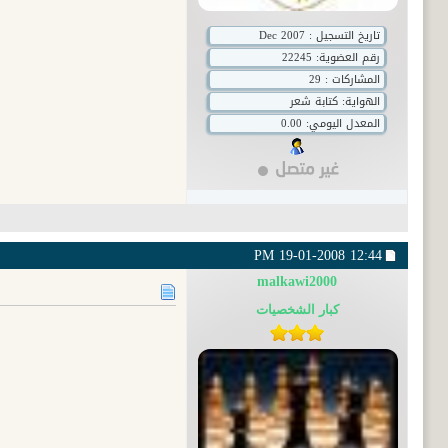
تاريخ التسجيل : Dec 2007
رقم العضوية:
22245
المشاركات : 29
الهواية: كتابة شعر
المعدل اليومي: 0.00
19-01-2008
12:44 PM
malkawi2000
كبار الشخصيات