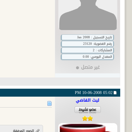
تاريخ التسجيل : Jan 2008
رقم العضوية:
23120
المشاركات : 2
المعدل اليومي: 0.00
10-06-2008
05:02 PM
ليث القاضي
الصور المرفقة