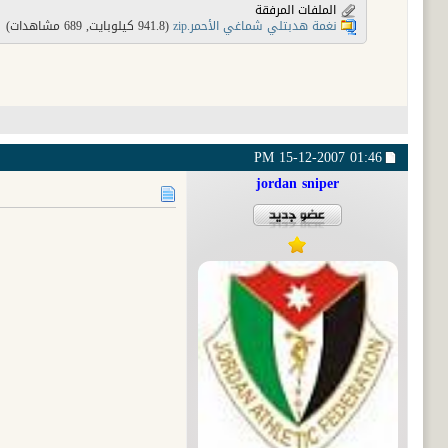
الملفات المرفقة
نغمة هدبتلي شماغي الأحمر.zip‏
(941.8 كيلوبايت, 689 مشاهدات)
15-12-2007
01:46 PM
jordan sniper