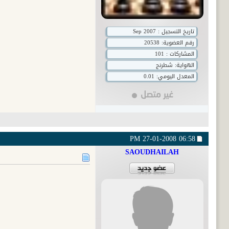
تاريخ التسجيل : Sep 2007
رقم العضوية:
20538
المشاركات : 101
الهواية: شطرنج
المعدل اليومي: 0.01
27-01-2008
06:58 PM
SAOUDHAILAH