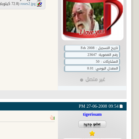
roses2.jpg‏
(72.8 كيلوبايت, 39 مشاهدات)
تاريخ التسجيل : Feb 2008
رقم العضوية:
23647
المشاركات : 50
المعدل اليومي: 0.01
27-06-2008
09:54 PM
tigerissam