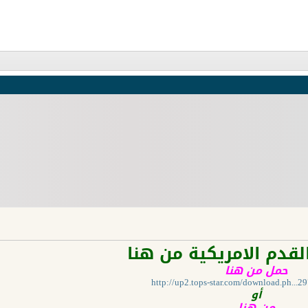
لقدم الامريكية من هنا
حمل من هنا
http://up2.tops-star.com/download.ph...
أو
من هنا