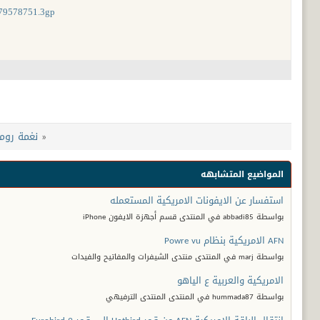
2979578751.3gp
«
نغمة رومانسي
المواضيع المتشابهه
استفسار عن الايفونات الامريكية المستعمله
بواسطة abbadi85 في المنتدى قسم أجهزة الايفون iPhone
AFN الامريكية بنظام Powre vu
بواسطة marj في المنتدى منتدى الشيفرات والمفاتيح والفيدات
الامريكية والعربية ع الياهو
بواسطة hummada87 في المنتدى المنتدى الترفيهي