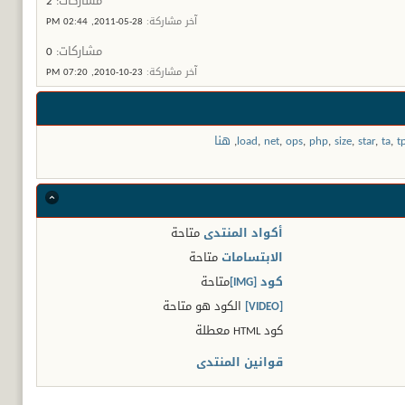
مشاركات:
2
آخر مشاركة:
28-05-2011,
02:44 PM
مشاركات:
0
آخر مشاركة:
23-10-2010,
07:20 PM
t
,
ta
,
star
,
size
,
php
,
ops
,
net
,
load
,
هنا
أكواد المنتدى
متاحة
الابتسامات
متاحة
كود [IMG]
متاحة
[VIDEO]
الكود هو
متاحة
كود HTML
معطلة
قوانين المنتدى