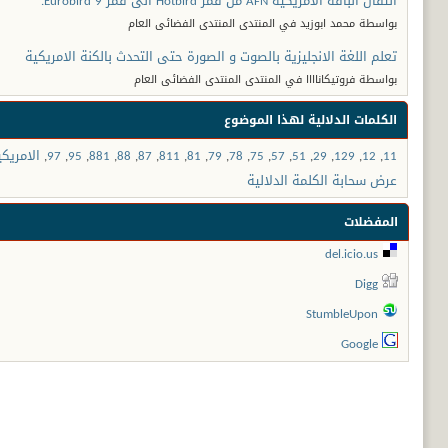
انتقال الباقة الامريكية AFN من قمر Hotbird الى قمر Eurobird 9.
بواسطة محمد ابوزيد في المنتدى المنتدى الفضائى العام
تعلم اللغة الانجليزية بالصوت و الصورة حتى التحدث بالكنة الامريكية
بواسطة فروتيكاناااا في المنتدى المنتدى الفضائى العام
الكلمات الدلالية لهذا الموضوع
11
,
12
,
129
,
29
,
51
,
57
,
75
,
78
,
79
,
81
,
811
,
87
,
88
,
881
,
95
,
97
,
الامريكي
عرض سحابة الكلمة الدلالية
المفضلات
del.icio.us
Digg
StumbleUpon
Google