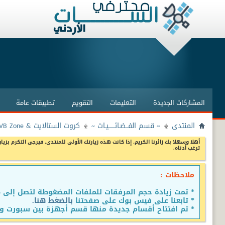
المشاركات الجديدة
التعليمات
التقويم
تطبيقات عامة
المنتدى
~ قسم الفــضـائــــــيـات ~
كروت الستالايت & ProgDVB Zone
أهلا وسهلا بك زائرنا الكريم، إذا كانت هذه زيارتك الأولى للمنتدى، فيرجى التكرم بزيار
ترغب أدناه.
ملاحظات :
* تمت زيادة حجم المرفقات للملفات المضغوطة لتصل إلى 15 ميجا
* تابعنا على فيس بوك على صفحتنا
بالضغط هنا.
* تم افتتاح أقسام جديدة منها قسم أجهزة بين سبورت وق