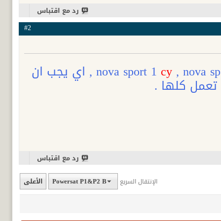
رد مع اقتباس
#2
, nova s
cy
, اي يجب ان
 تعمل كلها .
رد مع اقتباس
Powersat P1&P2 B
الأعلى
الإنتقال السريع