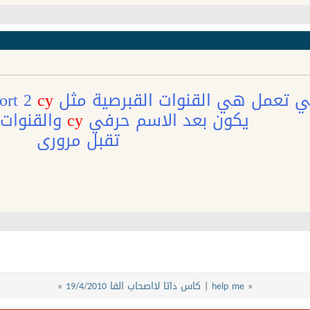
عمل هي القنوات القبرصية مثل nova sport 1
cy
port 2
يكون بعد الاسم حرفي
cy
والقنوات
تقبل مروري
«
help me
|
كاس داتا لااصحاب الفا 19/4/2010
»