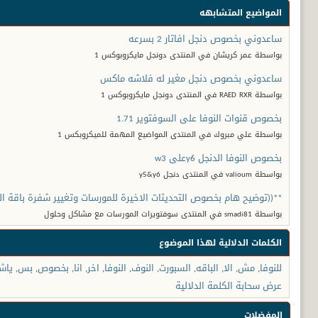
المواضيع المتشابهه
ساعدوني بخصوص دنجل افاتار 2 بسرعه
بواسطة عمر كريشان في المنتدى دونجل مايكروبوكس 1
ساعدوني بخصوص دنجل مغير له فلاشه ماكس
بواسطة RAED RXR في المنتدى دونجل مايكروبوكس 1
بخصوص قنوات النوفا على السوفتوير 1.71
بواسطة علي مبروك في المنتدى المواضيع المهمة للميكروبكس 1
بخصوص النوفا الدنجل y6على w3
بواسطة valioum في المنتدى دنجل y5&y6
**((توضيح هام بخصوص التحديثات الاخيرة للمورسات وتغيير شفرة باقة الن
بواسطة smadi81 في المنتدى سوفتويرات المورسات مع مشاكل وحلول
الكلمات الدلالية لهذا الموضوع
للنوفا
,
مش
,
الا
,
الباقه
,
السبورت
,
النوف
,
النوفا
,
اخر
,
انا
,
بخصوص
,
بس
,
ياش
عرض سحابة الكلمة الدلالية
المفضلات