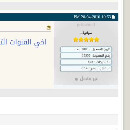
20-04-2010
10:53 PM
princem01
موقوف
اخي القنوات التي ت
تاريخ التسجيل : Feb 2009
رقم العضوية:
33555
المشاركات : 873
المعدل اليومي: 0.14