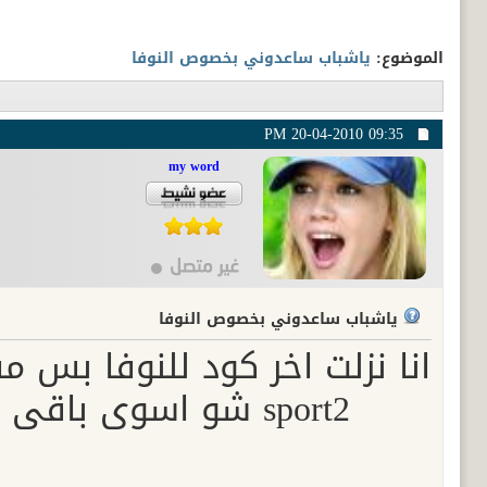
الموضوع:
ياشباب ساعدوني بخصوص النوفا
20-04-2010
09:35 PM
my word
ياشباب ساعدوني بخصوص النوفا
sport2 شو اسوي باقي الباقه وقنوات السبورت مش فاتحة