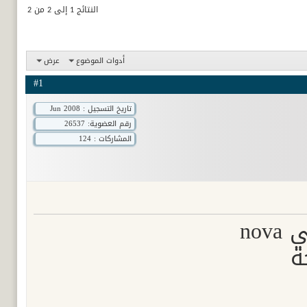
النتائج 1 إلى 2 من 2
أدوات الموضوع
عرض
#1
تاريخ التسجيل : Jun 2008
رقم العضوية:
26537
المشاركات : 124
انا نزلت اخر كود للنوفا بس مش فاتح عندي الا قناه وحدة وهي nova