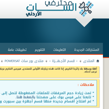
المشاركات الجديدة
التعليمات
التقويم
تطبيقات عامة
المنتدى
~ قسم الأجــهــــزة ~
منتدى بور سات POWERSAT
أهلا وسهلا بك زائرنا الكريم، إذا كانت هذه زيارتك الأولى للمنتدى، فيرجى التكرم بزيار
ترغب أدناه.
ملاحظات :
* تمت زيادة حجم المرفقات للملفات المضغوطة لتصل إلى 15 ميجا
* تابعنا على فيس بوك على صفحتنا
بالضغط هنا.
* تم افتتاح أقسام جديدة منها قسم أجهزة بين سبورت وق