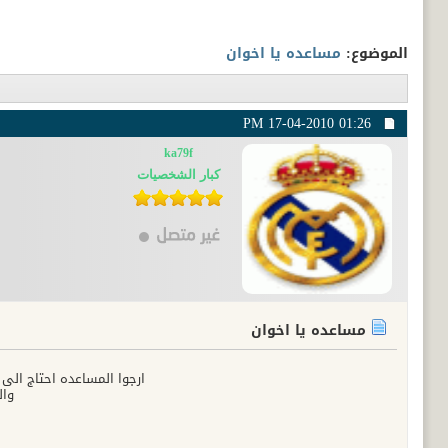
الموضوع:
مساعده يا اخوان
17-04-2010
01:26 PM
ka79f
كبار الشخصيات
مساعده يا اخوان
ارجوا المساعده احتاج الى key او مفاتيح لقنوات NTV spor على القمر urksat 1c
وال