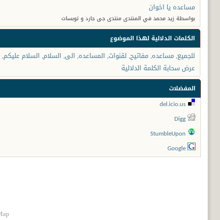
مساعده يا اخوان
بواسطة زيد محمد في المنتدى منتدى جى جارد و توبسات
الكلمات الدلالية لهذا الموضوع
للجميع
,
مساعده
,
مفاتيح
,
لقنوات
,
المساعده
,
الى
,
السلام
,
السلام عليكم
,
عرض سحابة الكلمة الدلالية
المفضلات
del.icio.us
Digg
StumbleUpon
Google
Map