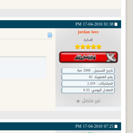
17-04-2010
01:38 PM
jordan love
الادارة
تاريخ التسجيل : Apr 2006
رقم العضوية:
82
المشاركات : 2,459
المعدل اليومي: 0.33
17-04-2010
07:25 PM