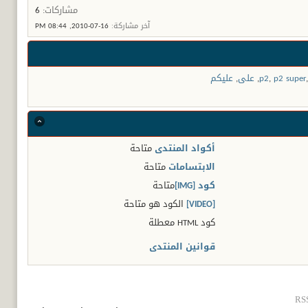
مشاركات:
6
آخر مشاركة:
16-07-2010,
08:44 PM
p2 super
,
p2
,
على
,
عليكم
أكواد المنتدى
متاحة
الابتسامات
متاحة
كود [IMG]
متاحة
[VIDEO]
الكود هو
متاحة
كود HTML
معطلة
قوانين المنتدى
RSS