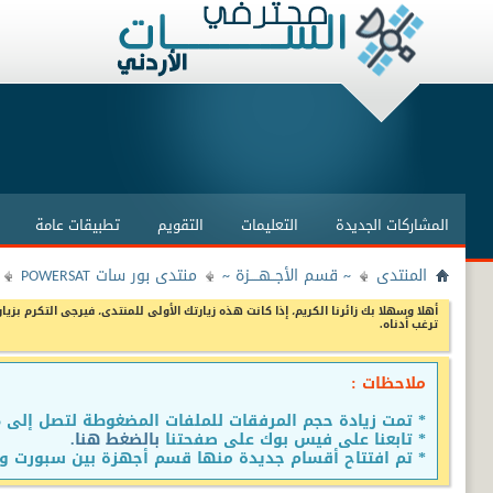
المشاركات الجديدة
التعليمات
التقويم
تطبيقات عامة
المنتدى
~ قسم الأجــهــــزة ~
منتدى بور سات POWERSAT
أهلا وسهلا بك زائرنا الكريم، إذا كانت هذه زيارتك الأولى للمنتدى، فيرجى التكرم بزيار
ترغب أدناه.
ملاحظات :
* تمت زيادة حجم المرفقات للملفات المضغوطة لتصل إلى 15 ميجا
* تابعنا على فيس بوك على صفحتنا
بالضغط هنا.
* تم افتتاح أقسام جديدة منها قسم أجهزة بين سبورت وق