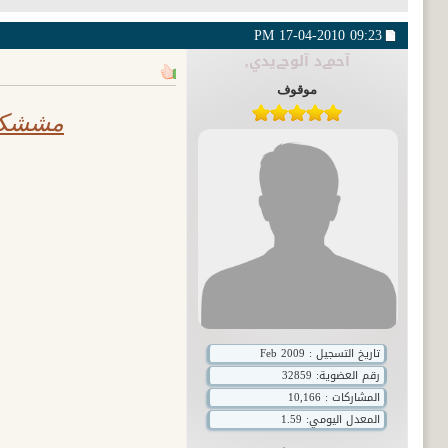
17-04-2010
09:23 PM
آحمےد آلوحےيدي,
موقوف
مششكور
تاريخ التسجيل : Feb 2009
رقم العضوية:
32859
المشاركات : 10,166
المعدل اليومي: 1.59