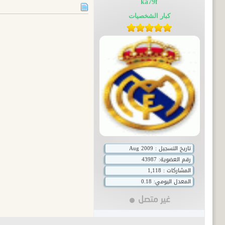
ka79f
كبار الشخصيات
تاريخ التسجيل : Aug 2009
رقم العضوية:
43987
المشاركات : 1,118
المعدل اليومي: 0.18