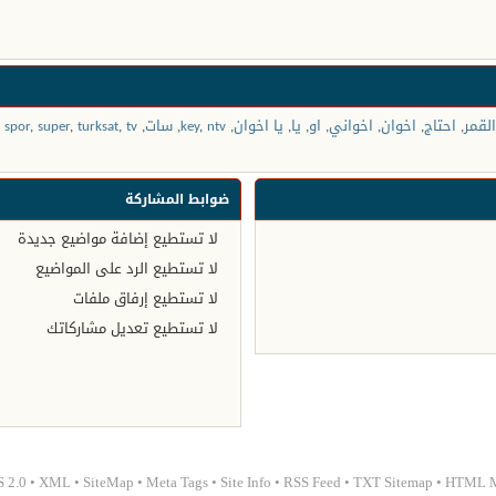
القمر
,
احتاج
,
اخوان
,
اخواني
,
او
,
يا
,
يا اخوان
,
ntv
,
key
,
سات
,
tv
,
turksat
,
super
,
spor
,
ضوابط المشاركة
لا تستطيع
إضافة مواضيع جديدة
لا تستطيع
الرد على المواضيع
لا تستطيع
إرفاق ملفات
لا تستطيع
تعديل مشاركاتك
 2.0
•
XML
•
SiteMap
•
Meta Tags
•
Site Info
•
RSS Feed
•
TXT Sitemap
•
HTML 