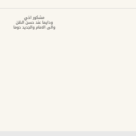
مشكور اخي
ودايما عند حسن الظن
والى الامام والجديد دوما