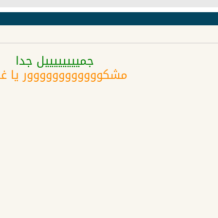
جمييييييييل جدا
مشكوووووووووووور يا غا