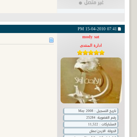
15-04-2010
07:41 PM
mody sat
ادارة المنتدى
تاريخ التسجيل : May 2008
رقم العضوية:
25284
المشاركات : 11,522
الدولة: الاردن/عمان