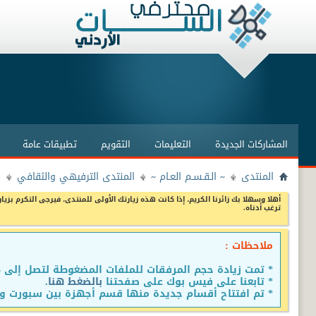
المشاركات الجديدة
التعليمات
التقويم
تطبيقات عامة
المنتدى
~ الـقـسـم العـام ~
المنتدى الترفيهي والثقافي
م
أهلا وسهلا بك زائرنا الكريم، إذا كانت هذه زيارتك الأولى للمنتدى، فيرجى التكرم بزيار
ترغب أدناه.
ملاحظات :
* تمت زيادة حجم المرفقات للملفات المضغوطة لتصل إلى 15 ميجا
* تابعنا على فيس بوك على صفحتنا
بالضغط هنا.
* تم افتتاح أقسام جديدة منها قسم أجهزة بين سبورت وق