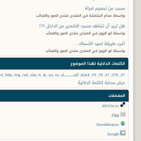
مسجد من تصميم امراة
بواسطة صدام البشابشة في المنتدى منتدى الصور والعجائب
هل تريد أن تشاهد مسجد الاقصى من الداخل ؟؟!!
بواسطة ابو الزووز في المنتدى منتدى الصور والعجائب
أغرب طريقة لصيد الأسماك ...
بواسطة ابو الزووز في المنتدى منتدى الصور والعجائب
الكلمات الدلالية لهذا الموضوع
37
,
376
,
47
,
76
,
93
,
black
,
المـــــــــــــــاء
,
us
,
un
,
tp
,
ti
,
size
,
red
,
img
,
http
,
ht
عرض سحابة الكلمة الدلالية
المفضلات
del.icio.us
Digg
StumbleUpon
Google