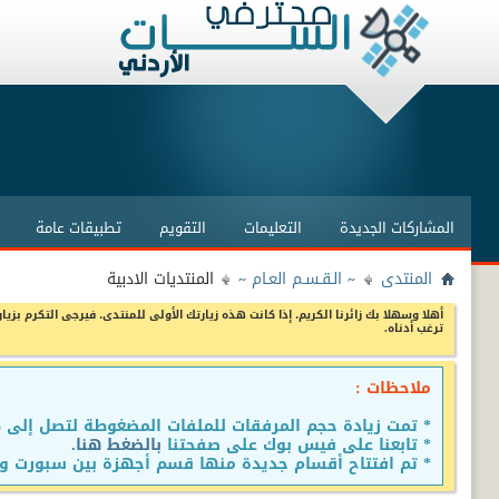
المشاركات الجديدة
التعليمات
التقويم
تطبيقات عامة
المنتدى
~ الـقـسـم العـام ~
المنتديات الادبية
أهلا وسهلا بك زائرنا الكريم، إذا كانت هذه زيارتك الأولى للمنتدى، فيرجى التكرم بزيار
ترغب أدناه.
ملاحظات :
* تمت زيادة حجم المرفقات للملفات المضغوطة لتصل إلى 15 ميجا
* تابعنا على فيس بوك على صفحتنا
بالضغط هنا.
* تم افتتاح أقسام جديدة منها قسم أجهزة بين سبورت وق