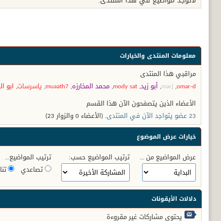
لاتوجد مواضيع في هذا المنتدى.
معلومات المنتدى والخيارات
مراقبي هذا المنتدى
omar-d
,
marj
,
أبو زيد
,
mody sat
,
محمد المخارزه
,
muaath7
,
ياسرسات
,
ابو ال
الأعضاء الذين يتصفحون الآن هذا القسم
23 عضو يتواجد الآن في المنتدى
. (الأعضاء 0 والزوار 23)
خيارات عرض الموضوع
عرض المواضيع من ...
ترتيب المواضيع حسب:
ترتيب المواضيع...
تصاعدي
تنا
دلالات الأيقونات
يحتوي مشاركات غير مقروءة