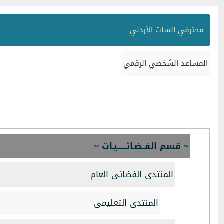
محترفي السات الأردني
المساعد الشخصي الرقمي
~ قسم الفــضـائــــــيـات ~
المنتدى الفضائى العام
المنتدى التعليمى