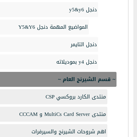
دنجل y5&y6
المواضيع المهمة دنجل Y5&Y6
دنجل التايمر
دنجل y4 بموديلاته
~ قسم الشيرنج العام ~
منتدى الكارد بروكسي CSP
منتدى MultiCs Card Server و CCCAM
اهم شروحات الشيرنج والسيرفرات