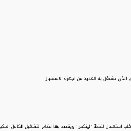
ل حُر مفتوح المصدر. يغلب استعمال لفظة "لينكس" ويقصد بها نظام التشغيل الكا