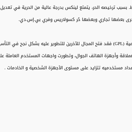
بسبب ترخيصه الحر، يتمتع لينكس بدرجة عالية من الحرية في تعديل و
رى بعضها تجاري وبعضها حُر كسولاريس وفري بي.إس.دي.
بسبب الحرية التي يوفرها لينكس لكونه خاضعا لرخصة جنو العمومية (GPL) فقد فتح المجال للآخ
لاقة وأجهزة الهاتف الجوال، وتطورت واجهات المستخدم العاملة عليه
داد مستخدميه تتزايد على مستوى الأجهزة الشخصية و الخادمات .