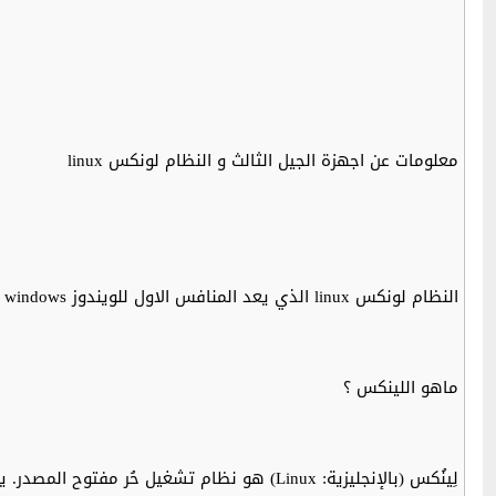
معلومات عن اجهزة الجيل الثالث و النظام لونكس linux
النظام لونكس linux الذي يعد المنافس الاول للويندوز windows و الذي تشتغل به العديد من اجهزة الاستقبال
ماهو اللينكس ؟
لِينُكس (بالإنجليزية: Linux) هو نظام تشغي