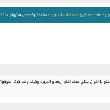
St
>
مواضيع مهمة للسترونج
> مساعدة بخصوص سترونج 4622x