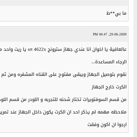
ما بي**ط
29-06-2009, 06:47 PM
عالعافية يا اخوان انا عندي جهاز سترونج srt 4622x يا ريت واحد مقلع يا اخوان يقلي كيف افتح الart و الجزيره وكيف وضع كرت الكوكو؟
الرجاء المساعدة...
نقوم بتوصيل الجهاز ويبقى مفتوح على القناه المشفره ومن ثم نوص
الكرت خارج الجهاز
من قسم السوفتويرات تختار شحنه للتجربه و اللودر من قسم اللو
ملاحظه مهمه لم يذكر احد ان الكرت يكون داخل الجهاز عند تمري
ارجوا ان اكون وفقت