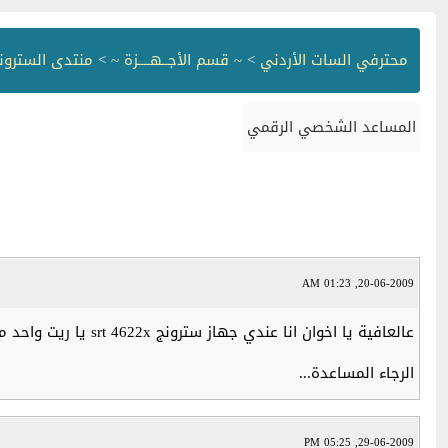
محترفي السات الأردني
>
~ قسم الأجــهــــزة ~
>
منتدى السترونج rong
المساعد الشخصي الرقمي
20-06-2009, 01:23 AM
عالعافية يا اخوان انا عندي جهاز سترونج srt 4622x يا ريت واحد مقلع يا اخوان يقلي كيف افتح الart و الجزيره وكيف وضع كرت الكوكو؟
الرجاء المساعدة...
29-06-2009, 05:25 PM