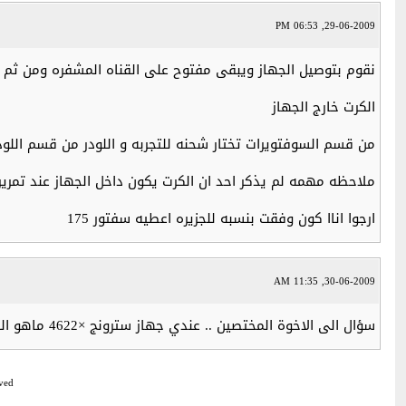
29-06-2009, 06:53 PM
نقوم بتوصيل الجهاز ويبقى مفتوح على القناه المشفره ومن ثم نوص
الكرت خارج الجهاز
من قسم السوفتويرات تختار شحنه للتجربه و اللودر من قسم اللو
ملاحظه مهمه لم يذكر احد ان الكرت يكون داخل الجهاز عند تمري
ارجوا اناا كون وفقت بنسبه للجزيره اعطيه سفتور 175
30-06-2009, 11:35 AM
سؤال الى الاخوة المختصين .. عندي جهاز سترونج ×4622 ماهو الكرت ممكن استعمله لمشاهدة شو تايم وكيف ذلك وانني مبتدأ ؟
ved