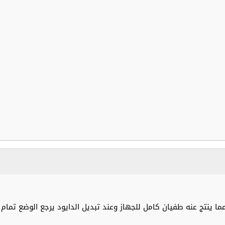
مما ينتج عنه طفيان كامل للجهاز وعند تبديل الدايود يرجع الوضع تما