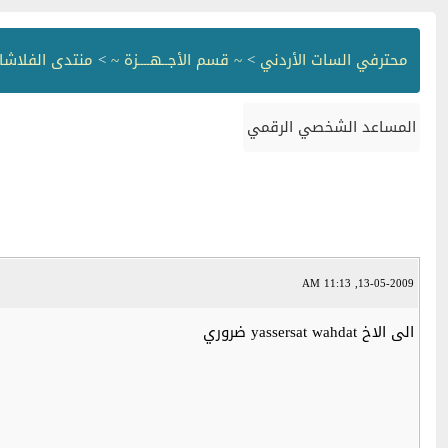
محترفي السات الأردني
>
~ قسم الأجــهــــزة ~
>
منتدى الفلاشا
المساعد الشخصي الرقمي
13-05-2009, 11:13 AM
الى الاخ yassersat wahdat ضروري