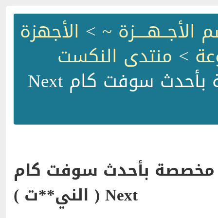
الأجــهــــزة ~
>
الأجهزة
عة
>
منتدى النكست
> صفحة مخصصة بأحدث سوفت كام Next
مخصصة بأحدث سوفت كام
Next ( الني**ت )