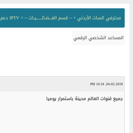
محترفي السات الأردني
>
~ قسم الفــضـائــــــيـات ~
>
IPTV دعم وشروحات
المساعد الشخصي الرقمي
04-02-2018, 10:34 PM
جميع قنوات العالم محينة باستمرار يوميا