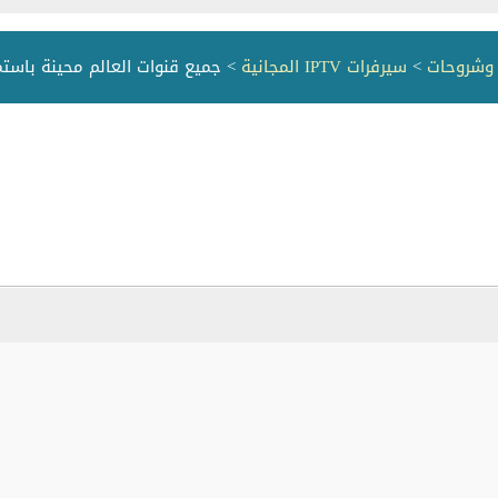
>
سيرفرات IPTV المجانية
> جميع قنوات العالم محينة باستمر