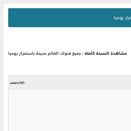
ار يوميا
مشاهدة النسخة كاملة :
جميع قنوات العالم محينة باستمرار يوميا
amirtr505