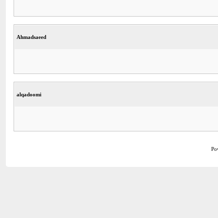
Ahmadsaeed
alqadoomi
Po