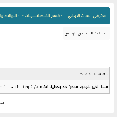
محترفي السات الأردني
>
~ قسم الفــضـائــــــيـات ~
>
اللواقط وا
المساعد الشخصي الرقمي
13-08-2016, 09:33 PM
مسا الخير للجميع ممكن حد يعطينا فكره عن satellite multi switch diseq 2 كيفيه عمله من حيث عدد اللواقط و عدد الرسيفرات و مرفق صوره الجهاز مع الشكر
ved