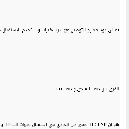
ثماني دو8 مخارج للتوصيل مع 8 ريسفيرات ويستخدم للاستقبال من قمر واحد
الفرق بين LNB العادي و HD LNB
هو ان HD LNB أصفى من العادي في استقبال قنوات الــــ HD و يجب ان يكون من 0.1dB الى 0.3dB ( درجة الضوضاء) و ما لن تلاحظ الفرق بين LNB و HD LNB و (الاشارة) السيغنال عالي