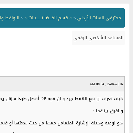
محترفي السات الأردني
>
~ قسم الفــضـائــــــيـات ~
>
اللواقط وا
المساعد الشخصي الرقمي
15-04-2016, 08:54 AM
كيف تعرف ان نوع اللاقط جيد و ان قوة DP أفضل طبعا سؤال يطرح نفسة تسمع ان قوة هذا اللاقط 3dp او 1 dp ...... الخ طبعا كان في السابق نظام الانالوج والان النظام الرقمي
والفرق بينهما :
هو نوعية وهيئة الإشارة المتعامل معها من حيث سعتها أو قيمته