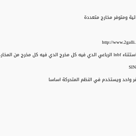
ية ومتوفر مخارج متعددة
http://www.2gal
هنالك الانواع من وحدات lnbf جميعها يتم التحكم في مخارجها باستتناء lnbf الرباعي الدي في
ر واحد ويستخدم في النظم المتحركة اساسا