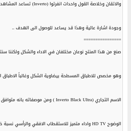
والاتقان وخلاصة القول واحدات انفرتوا (Inverto) تساعد المشاهد الذي يبحث عن اشارة جيدة
وجودة اشارة عالية وهذا قد يساعد للوصول الى الهدف ..
================
صنع من هذا المنتج نوعان مختلفان في الاداء والشكل ولكننا سنت
وهو مخصص للاطباق المسطحة بيضاوية الشكل وغالباً الاطباق الثابتة Offsat
الاسم التجاري (Inverto BIack UItra ) ومن موصفاته بانه متوافق مع قنوات شديدة
الوضوح HD TV واداء متميز للاستقطاب الافقي والرأسي نسبة خفض الشوشرة جيدة (0.2db )