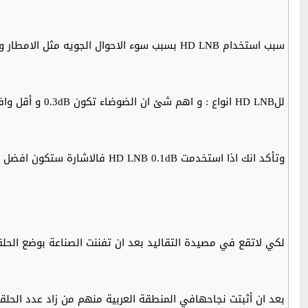
سبب استخدام HD LNB بسبب سوء الاحوال الجويه مثل الامطار و الرياح في بعض الدول العربية والعالمية
للHD LNB انواع : و اهم شئ ان الضوضاء تكون 0.3dB و أقل وافضل نوعية هي التي تكون درجة الضوضاء فيها 0.1dB
وتأكد انك اذا استخدمت HD LNB 0.1dB فالاشارة ستكون افضل
لكي لاتقع في مصيدة التقاليد بعد ان تفننت الصناعة بوضع الحلق
بعد ان أثبتت نجاحهافي المنطقة العربية منهم من زاد عدد الحلقات الى 16 حل