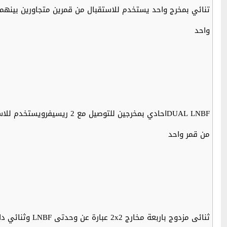
تنائي بمخرج واحد يستخدم للاستقبال من قمرين متجاورين بينهما 4 درجات في المدار والتوصيل مع ريسي
واحد
DUAL LNBFاحادي بمخرجين للتوصيل مع 2 ريسيفرويستخدم للاستقبال
من قمر واحد
ثنائى مزدوج باربعة مخارج 2x2 عبارة عن وحدتى LNBF وثنائي داخل جسم واحد يستخدم للاستقبال من قمرين متجاورين مثلا هوتبيرد ويوتلسات W2 والتوصيل يكن مع 2 ال 4 ريسيفرات