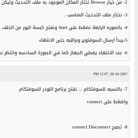
2- من خيار Browse نختار المكان الموجود به ملف التحديث وليكن في الشرح لجهاز ال9000xplus
3- نختار ملف التحديث المناسب .
4- بالصوره الرابعة نضغط على Start ونفتح كبسة البور من الخلف
5-يبدأ ارسال السوفتوير ونراقبه حتى الانتهاء
6- عند الانتهاء يعطي الجهاز كما في الصورة السادسه وانتظر نصف دقيقه حتى بعد ان يعطيك upgrade complete
30-10-2007, 12:07 PM
7- بالنسبه للسوفتكام ... نفتح برنامج اللودر للسوفتكام
واضغط على connect
8- تصبح connect Disconnect