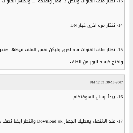
13- نختار ملف القنوات وليكن 3 اقمار ونفتحه .... وتظهر القنوات في اللوحة الفاضيه ....
14- نختار مره اخرى خيار DN
15- نختار ملف القنوات مره اخرى وليكن نفس الملف فيظهر صندوق حوار
ونفتح كبسة البور من الخلف
30-10-2007, 12:33 PM
16- يبدأ ارسال السوفتكام
17- عند الانتهاء يعطيك الجهاز Download ok وانتظر ايضا نصف دقيقه بعد الانتهاء