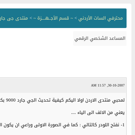
محترفي السات الأردني
>
~ قسم الأجــهــــزة ~
>
منتدى جى جارد
المساعد الشخصي الرقمي
30-10-2007, 11:57 AM
لمحبي منتدى الاردن اولا اليكم كيفية تحديث الجي جارد 9000 بكافه موديلاته بدءا بارسال السوفتوير مرورا باعطاء السوفتكام وصولا الى ارسال القنوات
يعني من الالف الى الياء ....
1- نفتح اللودر كالتالي : كما في الصورة الاولى وراعي ان يكون الجهاز مغلق من الكهرباء من الخلف ....