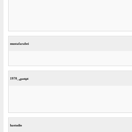
mustafarabei
عيسى_1970
hastudio