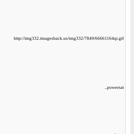
http://img332.imageshack.us/img332/7849/66661164qi.gif
powersat..