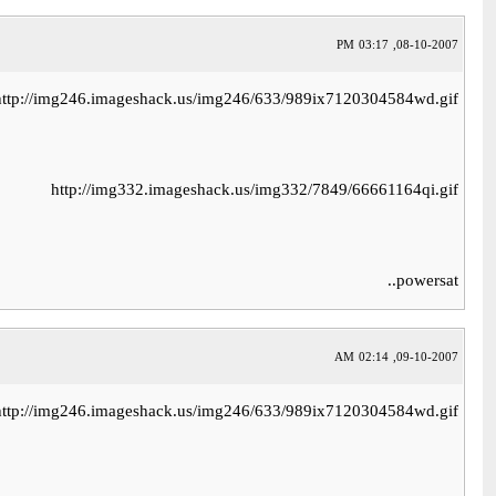
08-10-2007, 03:17 PM
http://img246.imageshack.us/img246/633/989ix7120304584wd.gif
http://img332.imageshack.us/img332/7849/66661164qi.gif
powersat..
09-10-2007, 02:14 AM
http://img246.imageshack.us/img246/633/989ix7120304584wd.gif