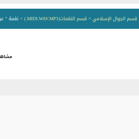
قسم الجوال الإسلامي
>
قسم النغمات(MIDI.WAV.MP3.)
> نغمة " عب
مشاهدة