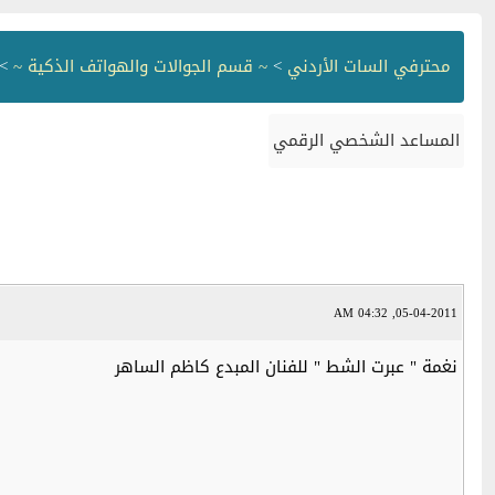
محترفي السات الأردني
>
~ قسم الجوالات والهواتف الذكية ~
>
المساعد الشخصي الرقمي
05-04-2011, 04:32 AM
نغمة " عبرت الشط " للفنان المبدع كاظم الساهر