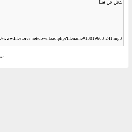
حمل من هنا
p://www.filestores.net/download.php?filename=13019663 241.mp3
ved