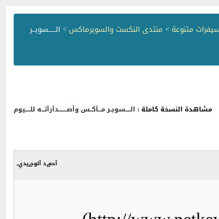
يفرات متنوعة
>
منتدى النكست والسوبرماكس
> الـــــسوبــر
مشاهدة النسخة كاملة :
الـــــسوبــر مـــآكــس وأصــــــــدآرآتـــه للـــــيوم
آحمےد آلوحےيدي,