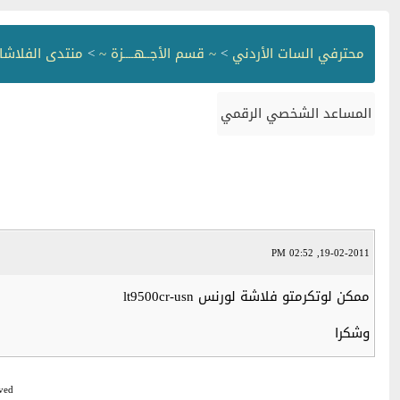
محترفي السات الأردني
>
~ قسم الأجــهــــزة ~
>
منتدى الفلاشا
المساعد الشخصي الرقمي
19-02-2011, 02:52 PM
ممكن لوتكرمتو فلاشة لورنس lt9500cr-usn
وشكرا
ved