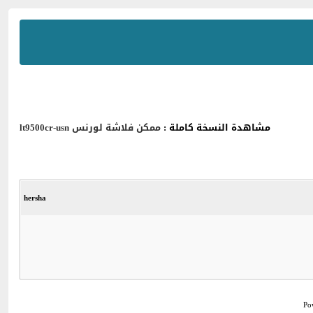
مشاهدة النسخة كاملة :
ممكن فلاشة لورنس lt9500cr-usn
hersha
Po