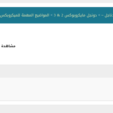
ناجل ~
>
دونجل مايكروبوكس 2 & 3
>
المواضيع المهمة للميكروبكس 2&3
مشاهدة ال