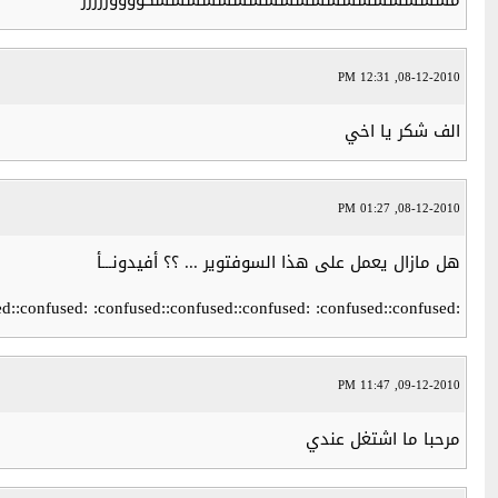
مسششششششششششششششششششكووووررررر
08-12-2010, 12:31 PM
الف شكر يا اخي
08-12-2010, 01:27 PM
هل مازال يعمل على هذا السوفتوير ... ؟؟ أفيدونـــأ
:confused::confused::confused: :confused::confused::confused: :confused::confused:
09-12-2010, 11:47 PM
مرحبا ما اشتغل عندي