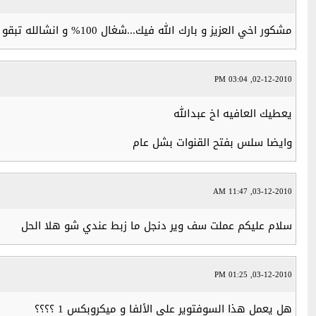
مشكور اخي العزيز و بارك الله فيك...شغال 100% و انشالله تبقو كما عودتمونا بما هو جديد ... شكرا الك كمان مره و الى الامام
02-12-2010, 03:04 PM
يعطيك العافيه اخ عبدالله
وايضا سلس بفتح القنوات بشل عام
03-12-2010, 11:47 AM
سلام عليكم عملت سف وير دنجل ما زبط عندي شو هلا الحل
03-12-2010, 01:25 PM
هل يعمل هذا السوفتوير على الألفا و ميكروبكس 1 ؟؟؟؟