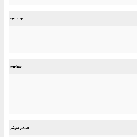
ابو حاتم-
mushay
الحكم هيثم