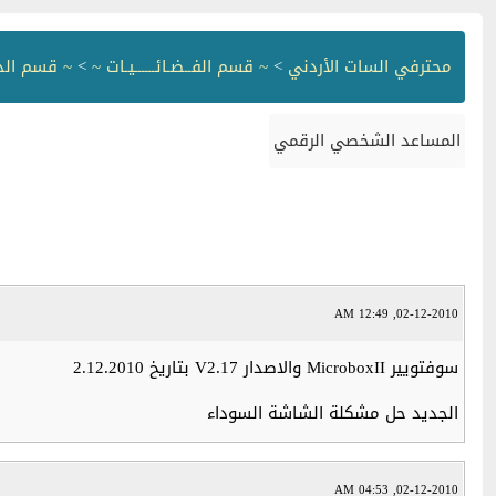
محترفي السات الأردني
>
~ قسم الفــضـائــــــيـات ~
>
~ قسم الد
المساعد الشخصي الرقمي
02-12-2010, 12:49 AM
سوفتويير MicroboxII والاصدار V2.17 بتاريخ 2.12.2010
الجديد حل مشكلة الشاشة السوداء
02-12-2010, 04:53 AM