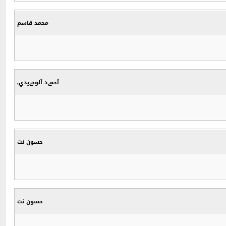
محمد قاسم
آحمےد آلوحےيدي,
حسون نت
حسون نت