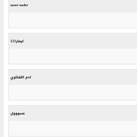
naser-nader
ليمار123
ادم اللفتاوي
عسووول