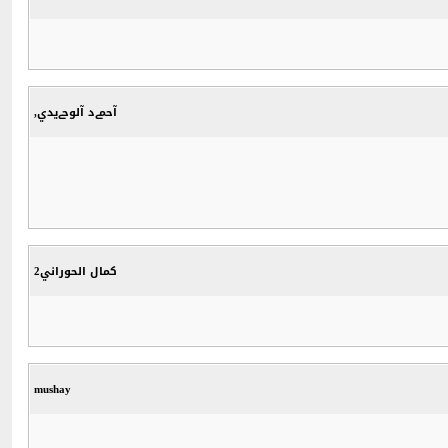
آحمےد آلوحےيدي,
كمال الحوراني2
mushay