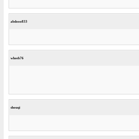
abdooo833
wheeb76
shouqi