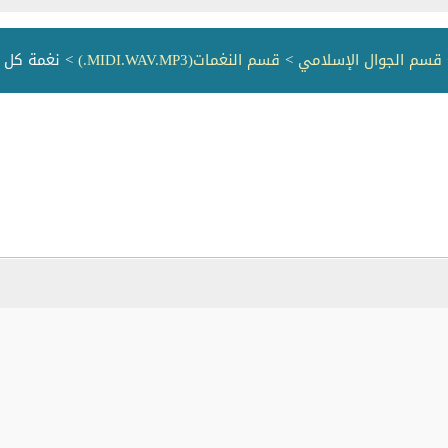
قسم الجوال الإسلامي
>
قسم النغمات(MIDI.WAV.MP3.)
> نغمة كل ا