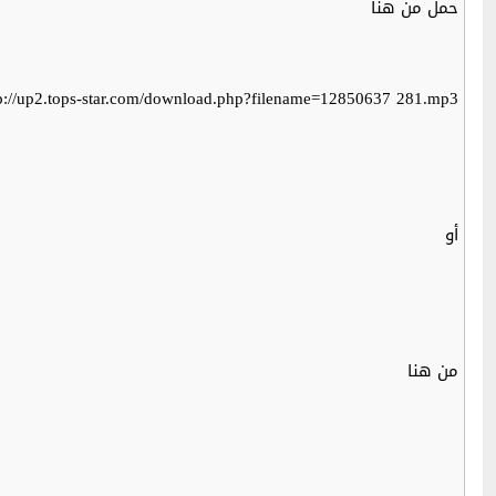
حمل من هنا
p://up2.tops-star.com/download.php?filename=12850637 281.mp3
أو
من هنا