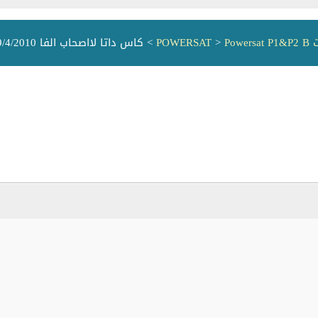
PO
Powersat P1&P2 B
>
> كاس داتا لااصحاب الفا 19/4/2010