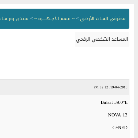
محترفي السات الأردني
>
~ قسم الأجــهــــزة ~
>
منتدى بور سات WERSAT
المساعد الشخصي الرقمي
19-04-2010, 02:12 PM
Bulsat 39.0°E
NOVA 13
C+NED