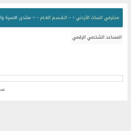
محترفي السات الأردني
>
~ الـقـسـم العـام ~
> منتدى الاسرة وا
المساعد الشخصي الرقمي
ved