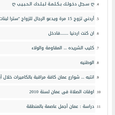
ღ سـجـّل دخـولـك بـكـلـمـة لـبـلـدك الـحـبـيـب ღ
أردني تزوج 15 مرة ويدعو الرجال للزواج ''سترا لبنات المسلمين''
ان كنت اردنيا ........فادخل
كليب الشريده ... المقاومة والولاء
الوطنيه
انتبه ... شوارع عمان كافة مراقبة بالكاميرات خلال أي
اوقات الصلاة فى عمان لسنة 2010
دراسة : عمان أجمل عاصمة بالمنطقة