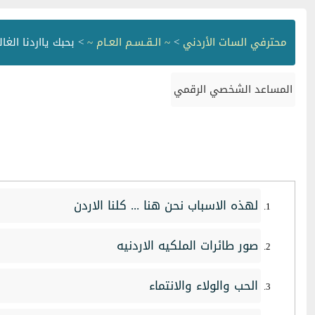
محترفي السات الأردني
>
~ الـقـسـم العـام ~
> بحبك يااردنا الغا
المساعد الشخصي الرقمي
لهذه الاسباب نحن هنا ... كلنا الاردن
صور طائرات الملكيه الاردنيه
الحب والولاء والانتماء