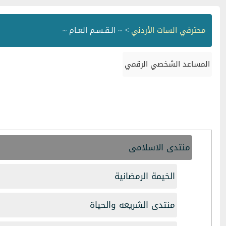
محترفي السات الأردني
> ~ الـقـسـم العـام ~
المساعد الشخصي الرقمي
منتدى الاسلامى
الخيمة الرمضانية
منتدى الشريعه والحياة