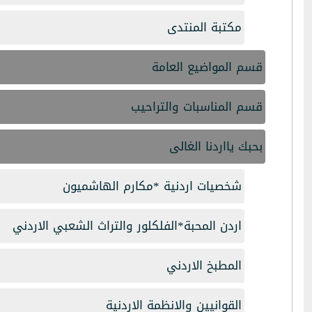
مكتبة المنتدى
قسم المواضيع العامة
قسم المناسبات والتراحيب
بحبك يااردنا الغالى
شخصيات اردنية *مكارم الهاشميون
اردن المحبة*الفلكلور والتراث الشعبي الاردني
المطبخ الاردني
القوانيين والانظمة الاردنية