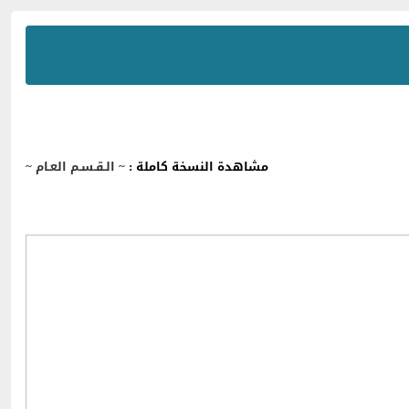
مشاهدة النسخة كاملة :
~ الـقـسـم العـام ~