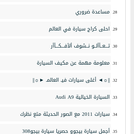
مساعدة ضروري
احلى كراج سيارة في العالم
تـــعــأألــو نــشوف ألأفـــكـــأأر
معلومة مهمة عن مكيف السيارة‎
||☼◄ أغلى سيارات فيـ العالمـ ►☼||
السيارة الخيالية Audi A9
سيارات 2011 مع الصور الحديثة متع نظرك
أجمل سيارة بيجوو حصريا سيارة بيجو308