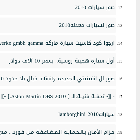
صور سيارات 2010
صور لسيارات معدله2010
ارجوا كود كاسيت سيارة ماركة blaupunkt -werke gmbh gamma
أول سيارة هجينة روسية.. بسعر 10 آلاف دولار
صور ال انفينيتي الجديده infinity خيال بلا حدود 2010
- |[• تحفــة فنيــة:الـ [ 2010 Aston Martin DBS.] •]|
سياراتlamborghini 2010
حـزام الأمـان بـالـحـمـايـة الـمـضـاعـفـة مـن فـورد... م