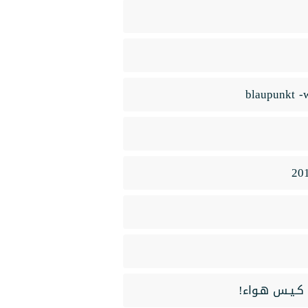
ـع كـيـس هـواء!