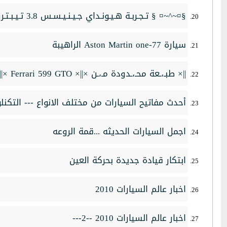
§¤~^~¤ § تـجـربـة هـيـونـداي جـيـنـيـسـس 3.8 تـيـبـتـرونـيـكـ!! §¤~^~¤ §
سيارة Aston Martin one-77 الراهيبة
||× طبـ،ـعة محـ،ـدودة مـ،ـن ×||× Ferrari 599 GTO ×||
أحدث مفاتيح السيارات من مختلف الانواع --- التكنلو
اجمل السيارات الحديثه ...قمة الروعه
ابتكار قيادة جديدة بحركة العين
اخبار عالم السيارات 2010
اخبار عالم السيارات 2010 --2---