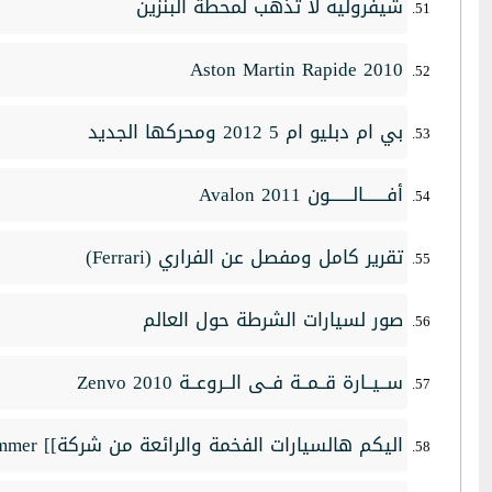
شيفروليه لا تذهب لمحطة البنزين
2010 Aston Martin Rapide
بي ام دبليو ام 5 2012 ومحركها الجديد
أفـــــــالـــــــون 2011 Avalon
تقرير كامل ومفصل عن الفراري (Ferrari)
صور لسيارات الشرطة حول العالم
ســيــارة قــمــة فــى الــروعــة Zenvo 2010
اليكم هالسيارات الفخمة والرائعة من شركة]] hummer ]] ما رأيكم