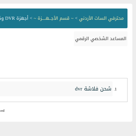
محترفي السات الأردني
>
~ قسم الأجــهــــزة ~
> أجهزة DVR وكاميرات المراقبة
المساعد الشخصي الرقمي
شحن فلاشة dvr
ved