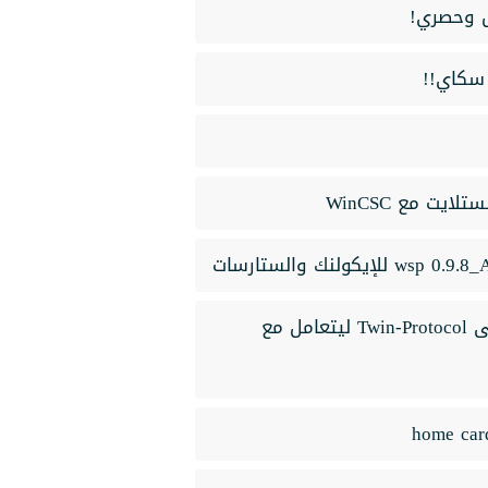
 سكاي!!
ت مع WinCSC
مفاجاة طريقة تشغيل الدنجل الجديد Microbox_ الى Twin-Protocol ليتعامل مع
home car