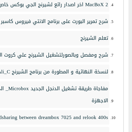
MacBoX 2 اخر اصدار رائع لشيرنج الجي بوكس خاص وحصري!
شرح تمرير البورت على برنامج الانتي فيروس كاسبر
تعلم الشيرنج
شرح ومفصل وبالصورلتشغيل الشيرنج علي كروت الستلاي
لنسخة النهائية و المطورة من برنامج الشيرنج wsp 0.9.8_Ali_C للإيكولنك والستارسات
الاجهزة
dsharing between dreambox 7025 and relook 400s