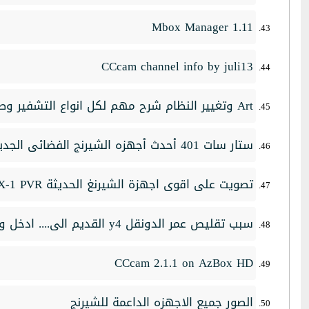
Mbox Manager 1.11
CCcam channel info by juli13
Art وتغيير النظام شرح مهم لكل انواع التشفير وطريقة الشيرنج
ستار سات 401 أحدث أجهزه الشيرنج الفضائى الجديدة بدون w6 بل على النيل سات
تصويت على اقوى اجهزة الشيرنغ الحديثة Hitech X-1 PVR او dc2000 او سبيس سات
سبب تقليص عمر الدونقل y4 القديم الى.... ادخل و اعرف
CCcam 2.1.1 on AzBox HD
الصور جميع الاجهزه الداعمة للشيرنج