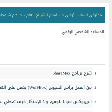
محترفي السات الأردني
>
~ قسم الشيرنج العام ~
> اهم شروحات 
المساعد الشخصي الرقمي
شرح برنامج ShareMax
من أفضل برامج الشيرنج (WolFBox) يعمل على الهيوماكس وجهازالبورسات
الجيبوكس مجانا للجميع ولا للإحتكار كيف تعطي س