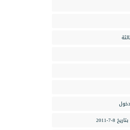
لدخول