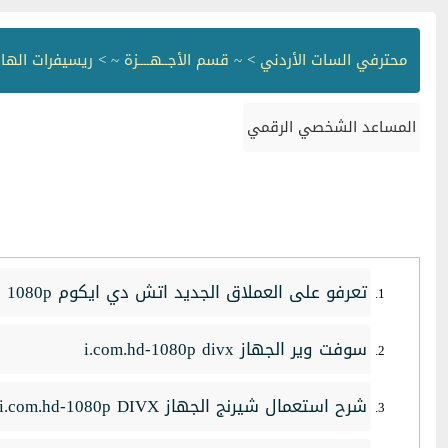
محترفي السات الأردني
>
~ قسم الأجــهــــزة ~
>
ريسيفرات الهاى دف
المساعد الشخصي الرقمي
تعرفو على العملاق الجديد اتش دي ايكوم 1080p
سوفت وير الجهاز i.com.hd-1080p divx
شرح استعمال شيرنج الجهاز i.com.hd-1080p DIVX