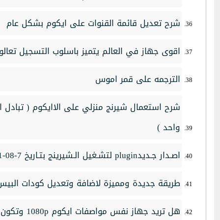
شرح تعديل قائمة القنوات على ايكوم بشكل عام
اقوى جهاز في العالم يتميز باسلوب التسجيل تعالو
الترجمه على قمر اموس
شرح استعمال شيرنج منزلي على الاايكوم ( تبادل 
واحد )
اصـدار جـديدplugin لتشـغيل الـشيرينج بتـاريخ 7-08-2011 مع هيـلاسات
طريقة جديدة ومميزة لاضافة وتعديل كودات البيس
هل تريد جهاز نفس مواصفات ايكوم 1080p وتكون الشاشة ديجتال