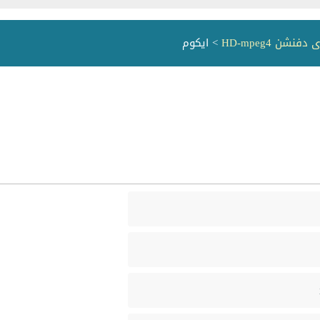
نشن HD-mpeg4
> ايكوم