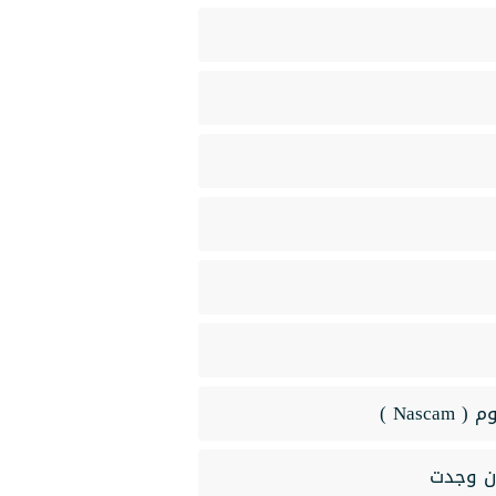
Nas )