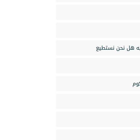
يه هل نحن نستطيع
وم