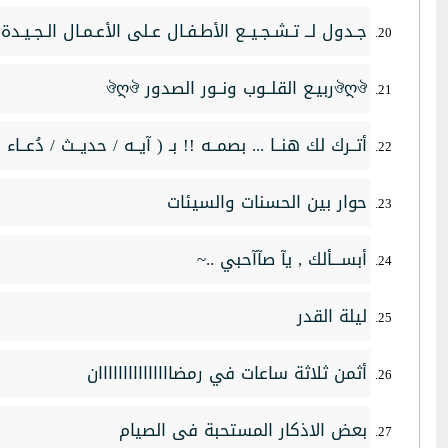
جـدول لــ تـشـجـيــع الأطـفـال عـلى الأعـمـال الـجـيـدة
ঔღঔربيـع القلــوب ونــور الصدور ঔღঔ
أتــرك لك هنــا ... بصمــه !! بـ ( آيــه / حديــث / دُعــاء ) 
حوار بين الحسنات والسيئات
أبســـألك , يآ صآآحبي ..~
ليلة القدر
أثمن ثلاثة ساعات في رمضااااااااااااااان
بعض الاذكار المستحبة فى الصيام