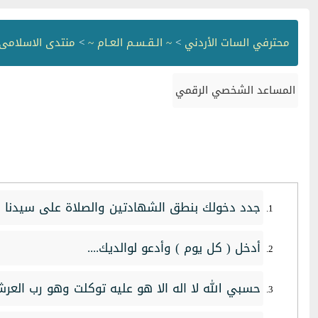
محترفي السات الأردني
>
~ الـقـسـم العـام ~
>
منتدى الاسلامى
المساعد الشخصي الرقمي
جدد دخولك بنطق الشهادتين والصلاة على سيدنا م
أدخل ( كل يوم ) وأدعو لوالديك....
حسبي الله لا اله الا هو عليه توكلت وهو رب العر