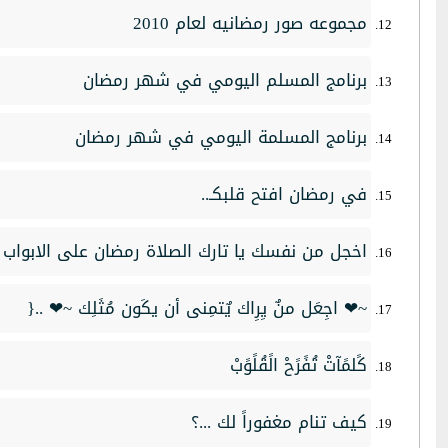
مجموعه صور رمضانيه لعام 2010
برنامج المسلم اليومي في شهر رمضان
برنامج المسلمة اليومي في شهر رمضان
في رمضان افتح قلبكـ..
اخجل من نفسك يا تارك الصلاة رمضان على الابواب ..
~❤ اجِعَل منٌ يِرِاك يٌتمِنى أن يكَون مُثَلِك ~❤ ..{
كًلمًآتْ تُفًرًحْ الًقُلًوًبْ
كيف تنام مغفوراً لك ...؟