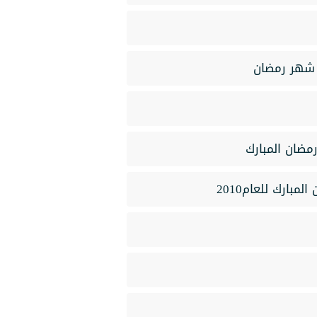
ة شهر رمضان
مضان المبارك
ارك للعام2010