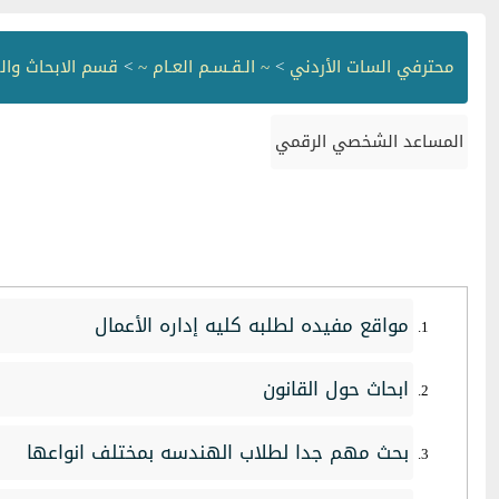
محترفي السات الأردني
>
~ الـقـسـم العـام ~
>
قسم الابحاث وال
المساعد الشخصي الرقمي
مواقع مفيده لطلبه كليه إداره الأعمال
ابحاث حول القانون
بحث مهم جدا لطلاب الهندسه بمختلف انواعها