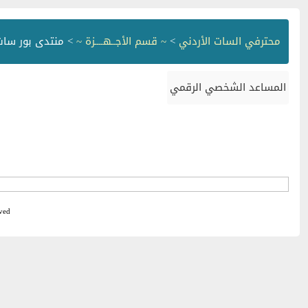
محترفي السات الأردني
>
~ قسم الأجــهــــزة ~
> منتدى بور سات WERSAT
المساعد الشخصي الرقمي
ved